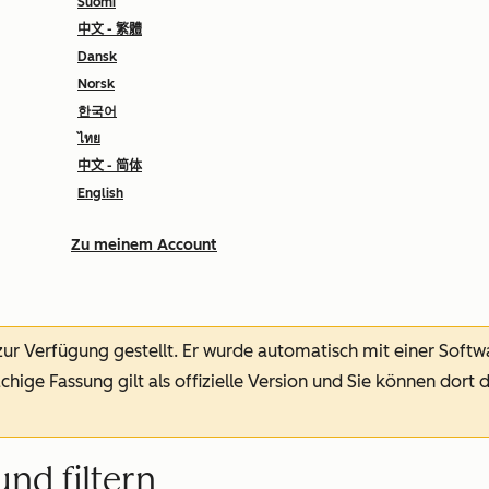
Suomi
中文 - 繁體
Dansk
Norsk
한국어
ไทย
中文 - 简体
English
Zu meinem Account
 zur Verfügung gestellt.
Er wurde automatisch mit einer Soft
chige Fassung gilt als offizielle Version und Sie können dort 
nd filtern