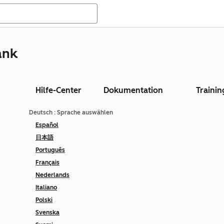
ank
Hilfe-Center
Dokumentation
Trainin
Deutsch
: Sprache auswählen
Español
日本語
Português
Français
Nederlands
Italiano
Polski
Svenska