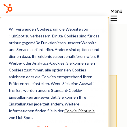
Menü
Wissensdatenbank
Wir verwenden Cookies, um die Website von
HubSpot zu verbessern. Einige Cookies sind für das
ordnungsgemäße Funktionieren unserer Website
und Services erforderlich. Andere sind optional und
dienen dazu, Ihr Erlebnis zu personalisieren, wie z. B
Berichte
Werbe- oder Analytics-Cookies. Sie können allen
Cookies zustimmen, alle optionalen Cookies
ablehnen oder die Cookies entsprechend Ihren
Hinweis
: Dieser Artikel wird aus Kulanz zur
Präferenzen einstellen. Wenn Sie keine Auswahl
Verfügung gestellt.
Er wurde automatisch
treffen, werden unsere Standard-Cookie-
Einstellungen angewendet. Sie können Ihre
mit einer Software übersetzt und unter
Einstellungen jederzeit ändern. Weitere
Umständen nicht korrekturgelesen. Die
Informationen finden Sie in der
Cookie-Richtlinie
englischsprachige Fassung gilt als offizielle
von HubSpot.
Version und Sie können dort die aktuellsten