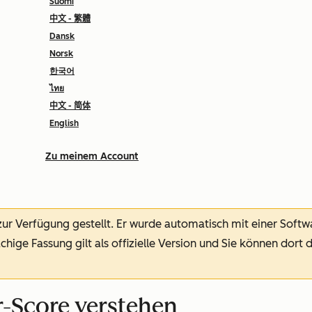
Suomi
中文 - 繁體
Dansk
Norsk
한국어
ไทย
中文 - 简体
English
Zu meinem Account
 zur Verfügung gestellt.
Er wurde automatisch mit einer Soft
chige Fassung gilt als offizielle Version und Sie können dort 
-Score verstehen