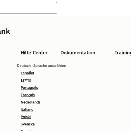
ank
Hilfe-Center
Dokumentation
Trainin
Deutsch
: Sprache auswählen
Español
日本語
Português
Français
Nederlands
Italiano
Polski
Svenska