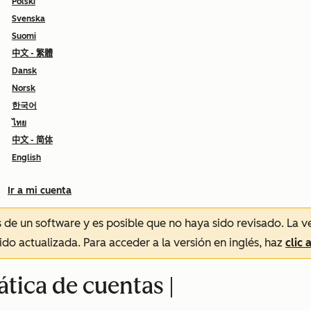
Polski
Svenska
Suomi
中文 - 繁體
Dansk
Norsk
한국어
ไทย
中文 - 简体
English
Ir a mi cuenta
és de un software y es posible que no haya sido revisado.
La v
sido actualizada. Para acceder a la versión en inglés, haz
clic 
ica de cuentas |