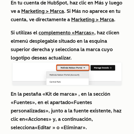
En tu cuenta de HubSpot, haz clic en
Más
y luego
ve a
Marketing
>
Marca
. Si
Más
no aparece en tu
cuenta, ve directamente a
Marketing
>
Marca
.
Si utilizas el
complemento «Marcas»
, haz clic
en
el
menú desplegable situado en
la esquina
superior derecha y selecciona la
marca
cuyo
logotipo deseas actualizar.
En la pestaña
«Kit de marca»
, en la sección
«Fuentes», en el apartado
«Fuentes
personalizadas
», junto a la fuente existente, haz
clic en
«Acciones
» y, a continuación,
selecciona
«Editar
» o
«Eliminar
».