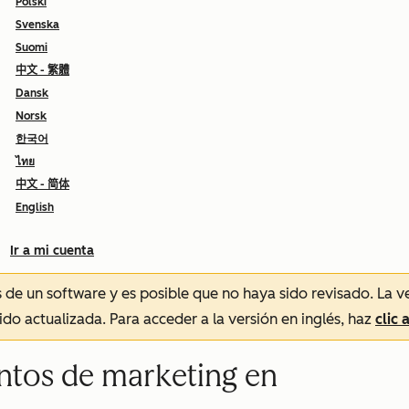
Polski
Svenska
Suomi
中文 - 繁體
Dansk
Norsk
한국어
ไทย
中文 - 简体
English
Ir a mi cuenta
és de un software y es posible que no haya sido revisado.
La v
sido actualizada. Para acceder a la versión en inglés, haz
clic 
entos de marketing en