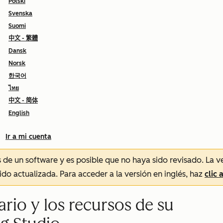
Polski
Svenska
Suomi
中文 - 繁體
Dansk
Norsk
한국어
ไทย
中文 - 简体
English
Ir a mi cuenta
és de un software y es posible que no haya sido revisado.
La v
sido actualizada. Para acceder a la versión en inglés, haz
clic 
ario y los recursos de su