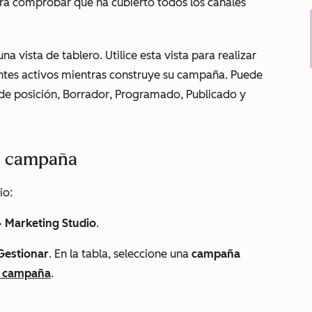
 para comprobar que ha cubierto todos los canales
na vista de tablero. Utilice esta vista para realizar
entes activos mientras construye su campaña. Puede
e posición
,
Borrador
,
Programado, Publicado
y
su campaña
io:
>
Marketing Studio
.
Gestionar
. En la tabla, seleccione una
campaña
 campaña
.