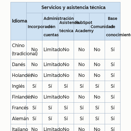
Servicios y asistencia técnica
Administración
Base
Idioma
Asistencia
HubSpot
Incorporación
de
Comunidad
de
técnica
Academy
cuentas
conocimient
Chino
No
Limitado
No
No
No
Sí
(tradicional)
Danés
No
Limitado
No
No
No
Sí
Holandés
No
Limitado
No
No
No
Sí
Inglés
Sí
Sí
Sí
Sí
Sí
Sí
Finlandés
No
Limitado
No
No
No
Sí
Francés
Sí
Sí
Sí
Sí
Sí
Sí
Alemán
Sí
Sí
Sí
Sí
Sí
Sí
Italiano
No
Limitado
No
No
No
Sí