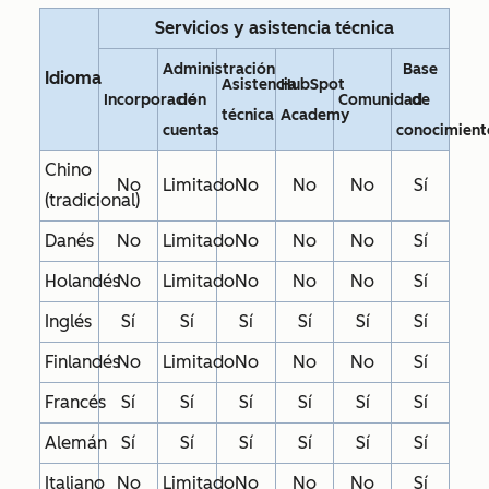
Servicios y asistencia técnica
Administración
Base
Idioma
Asistencia
HubSpot
Incorporación
de
Comunidad
de
técnica
Academy
cuentas
conocimient
Chino
No
Limitado
No
No
No
Sí
(tradicional)
Danés
No
Limitado
No
No
No
Sí
Holandés
No
Limitado
No
No
No
Sí
Inglés
Sí
Sí
Sí
Sí
Sí
Sí
Finlandés
No
Limitado
No
No
No
Sí
Francés
Sí
Sí
Sí
Sí
Sí
Sí
Alemán
Sí
Sí
Sí
Sí
Sí
Sí
Italiano
No
Limitado
No
No
No
Sí