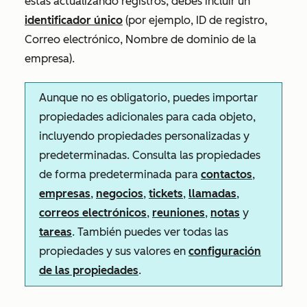
estás actualizando registros, debes incluir un
identificador único
(por ejemplo, ID de registro,
Correo electrónico, Nombre de dominio de la
empresa).
A
unque no es obligatorio, puedes importar
propiedades adicionales para cada objeto,
incluyendo propiedades personalizadas y
predeterminadas. Consulta las propiedades
de forma predeterminada para
contactos
,
empresas
,
negocios
,
tickets
,
llamadas
,
correos electrónicos
,
reuniones
,
notas
y
tareas
. También puedes ver todas las
propiedades y sus valores en
configuración
de las propiedades
.