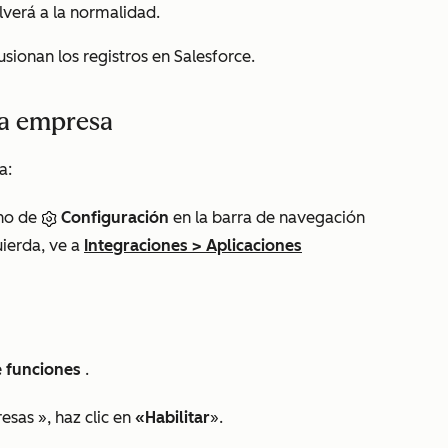
olverá a la normalidad.
ionan los registros en Salesforce.
 la empresa
a:
ono de
Configuración
en la barra de navegación
uierda, ve a
Integraciones
>
Aplicaciones
 funciones
.
resas
», haz clic en
«Habilitar
».