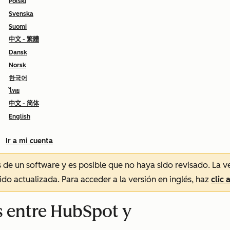
Polski
Svenska
Suomi
中文 - 繁體
Dansk
Norsk
한국어
ไทย
中文 - 简体
English
Ir a mi cuenta
és de un software y es posible que no haya sido revisado.
La v
sido actualizada. Para acceder a la versión en inglés, haz
clic 
s entre HubSpot y