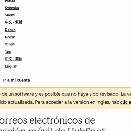
Polski
Svenska
Suomi
中文 - 繁體
Dansk
Norsk
한국어
ไทย
中文 - 简体
English
Ir a mi cuenta
és de un software y es posible que no haya sido revisado.
La v
sido actualizada. Para acceder a la versión en inglés, haz
clic 
correos electrónicos de