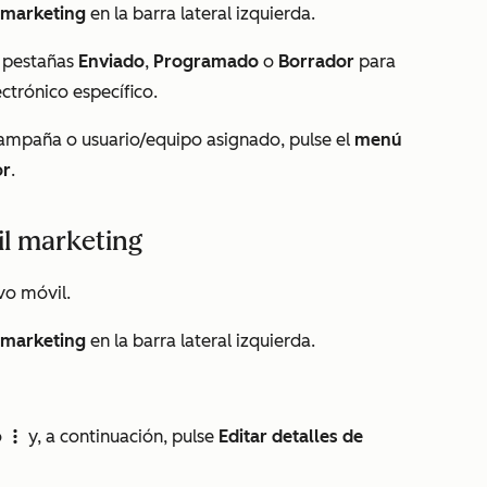
 marketing
en la barra lateral izquierda.
as pestañas
Enviado
,
Programado
o
Borrador
para
ectrónico específico.
, campaña o usuario/equipo asignado, pulse el
menú
or
.
il marketing
vo móvil.
 marketing
en la barra lateral izquierda.
o
y, a continuación, pulse
Editar detalles de
verticalMenu