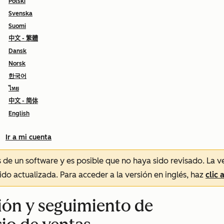
Polski
Svenska
Suomi
中文 - 繁體
Dansk
Norsk
한국어
ไทย
中文 - 简体
English
Ir a mi cuenta
és de un software y es posible que no haya sido revisado.
La v
sido actualizada. Para acceder a la versión en inglés, haz
clic 
sión y seguimiento de