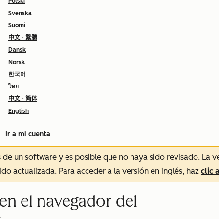
Polski
Svenska
Suomi
中文 - 繁體
Dansk
Norsk
한국어
ไทย
中文 - 简体
English
Ir a mi cuenta
és de un software y es posible que no haya sido revisado.
La v
sido actualizada. Para acceder a la versión en inglés, haz
clic 
en el navegador del