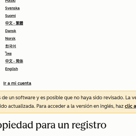
Polski
Svenska
Suomi
中文 - 繁體
Dansk
Norsk
한국어
ไทย
中文 - 简体
English
Ir a mi cuenta
és de un software y es posible que no haya sido revisado.
La v
sido actualizada. Para acceder a la versión en inglés, haz
clic 
opiedad para un registro