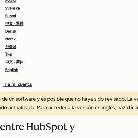
Polski
Svenska
Suomi
中文 - 繁體
Dansk
Norsk
한국어
ไทย
中文 - 简体
English
Ir a mi cuenta
és de un software y es posible que no haya sido revisado.
La v
sido actualizada. Para acceder a la versión en inglés, haz
clic 
s entre HubSpot y