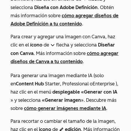
selecciona
Diseña con Adobe Definición
. Obtén
más información sobre
cómo agregar diseños de
Adobe Definición a tu contenido
.
Para crear y agregar una imagen con Canva, haz
clic en el
ícono
de
flecha y selecciona
Diseñar
down
con Canva
. Más información sobre
cómo agregar
diseños de Canva a tu contenido
.
Para generar una imagen mediante IA (solo
en
Content Hub
Starter
,
Professional
o
Enterprise
),
haz clic en el menú
desplegable «Generar con IA
» y selecciona
«Generar imagen
». Descubre más
sobre
cómo generar imágenes mediante IA
.
Para recortar o cambiar el tamaño de la imagen,
haz clic en el
icono
de
edición
. Más información
editIcon