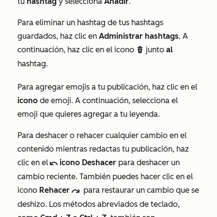
tu
hashtag
y selecciona
Añadir
.
Para eliminar un hashtag de tus hashtags
guardados, haz clic en
Administrar hashtags
. A
continuación, haz clic en el icono
junto
al
delete
hashtag.
Para agregar emojis a tu publicación, haz clic en el
icono
de emoji. A continuación, selecciona el
emoji
que quieres agregar a tu leyenda.
Para deshacer o rehacer cualquier cambio en el
contenido mientras redactas tu publicación, haz
clic en el
icono Deshacer
para deshacer un
undoIcon
cambio reciente. También puedes hacer clic en el
icono
Rehacer
para restaurar un cambio que se
redoIcon
deshizo. Los métodos abreviados de teclado,