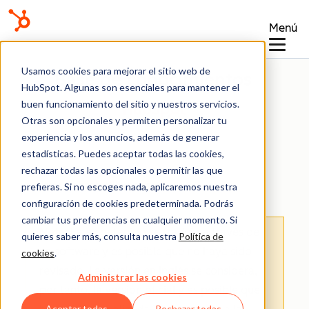
Menú
Usamos cookies para mejorar el sitio web de
Base de conocimientos
HubSpot. Algunas son esenciales para mantener el
buen funcionamiento del sitio y nuestros servicios.
Otras son opcionales y permiten personalizar tu
experiencia y los anuncios, además de generar
estadísticas. Puedes aceptar todas las cookies,
rechazar todas las opcionales o permitir las que
Sitios web y landing pages
prefieras. Si no escoges nada, aplicaremos nuestra
configuración de cookies predeterminada. Podrás
cambiar tus preferencias en cualquier momento. Si
Nota
: Este contenido se tradujo a través de
quieres saber más, consulta nuestra
Política de
un software y es posible que no haya sido
cookies
.
revisado.
La versión en inglés se considera,
Administrar las cookies
por tanto, la versión oficial y es posible que
Aceptar todas
Rechazar todas