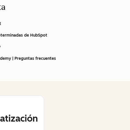
ta
t
eterminadas de HubSpot
w
ademy | Preguntas frecuentes
tización