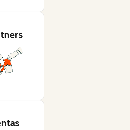
rtners
ntas