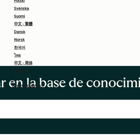
Polski
Svenska
Suomi
中文 - 繁體
Dansk
Norsk
한국어
ไทย
中文 - 简体
English
r en la base de conocim
Ir a mi cuenta