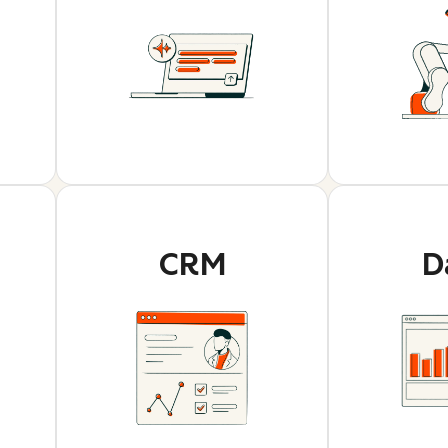
CRM
D