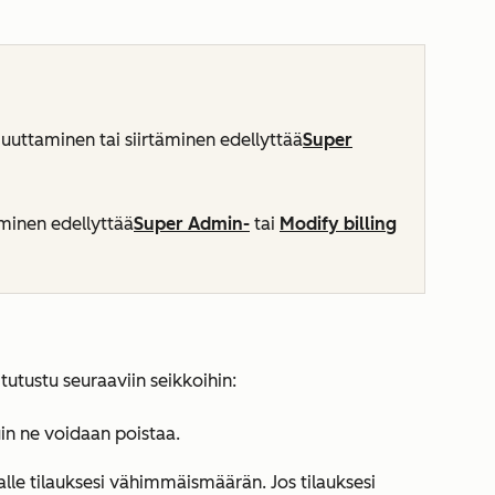
ttaminen tai siirtäminen edellyttää
Super
minen edellyttää
Super Admin-
tai
Modify billing
tutustu seuraaviin seikkoihin:
n ne voidaan poistaa.
lle tilauksesi vähimmäismäärän. Jos tilauksesi