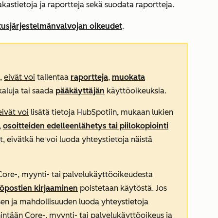
iakastietoja ja raportteja sekä suodata raportteja.
tusjärjestelmänvalvojan oikeudet
.
t,
eivät voi
tallentaa
raportteja
,
muokata
kaluja tai saada
pääkäyttäjän
käyttöoikeuksia.
eivät voi
lisätä tietoja HubSpotiin, mukaan lukien
,
osoitteiden edelleenlähetys tai piilokopiointi
, eivätkä he voi luoda yhteystietoja näistä
ore-, myynti- tai palvelukäyttöoikeudesta
öpostien kirjaaminen
poistetaan käytöstä. Jos
sen ja mahdollisuuden luoda yhteystietoja
ntään Core-, myynti- tai palvelukäyttöoikeus ja