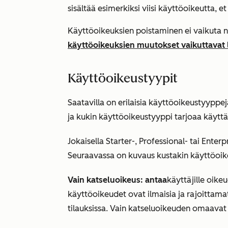
sisältää esimerkiksi viisi käyttöoikeutta, et
Käyttöoikeuksien poistaminen ei vaikuta nyk
käyttöoikeuksien muutokset vaikuttavat
Käyttöoikeustyypit
Saatavilla on erilaisia käyttöoikeustyyppejä
ja kukin käyttöoikeustyyppi tarjoaa käyttäj
Jokaisella
Starter-
,
Professional
- tai
Enterp
Seuraavassa on kuvaus kustakin käyttöoik
Vain katseluoikeus: antaa
käyttäjille oike
käyttöoikeudet ovat ilmaisia ja rajoittam
tilauksissa
. Vain katseluoikeuden omaavat 