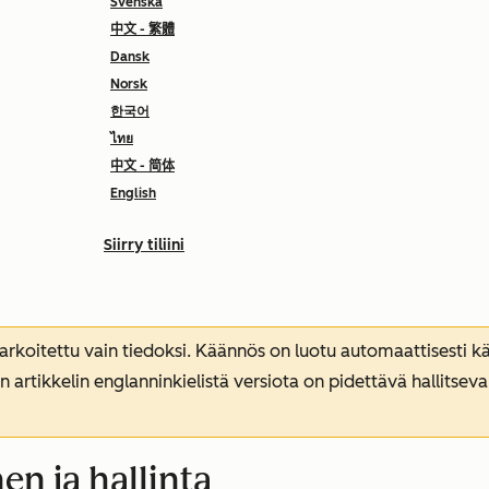
Svenska
中文 - 繁體
Dansk
Norsk
한국어
ไทย
中文 - 简体
English
Siirry tiliini
koitettu vain tiedoksi. Käännös on luotu automaattisesti kää
n artikkelin englanninkielistä versiota on pidettävä hallitsev
n ja hallinta