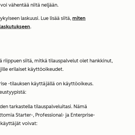
 voi vähentää niitä neljään.
yiseen laskuusi. Lue lisää siitä,
miten
 laskutukseen
.
 riippuen siitä, mitkä tilauspalvelut olet hankkinut,
ille erilaiset käyttöoikeudet.
rise
-tilauksen käyttäjällä on käyttöoikeus.
eustyypistä:
uden tarkastella tilauspalveluitasi. Nämä
attomia
Starter-
,
Professional-
ja
Enterprise-
käyttäjät voivat: