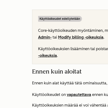
Käyttöoikeudet edellytetään
Core-käyttöoikeuden myöntäminen, muu
Admin-
tai
Modify billing -oikeuksia
.
Käyttöoikeuksien lisääminen tai poista
-oikeuksia
.
Ennen kuin aloitat
Ennen kuin alat käyttää tätä ominaisuutta, 
Käyttöoikeudet on
vapautettava
ennen kui
Käyttöoikeuksien määrää ei voi vähentää a