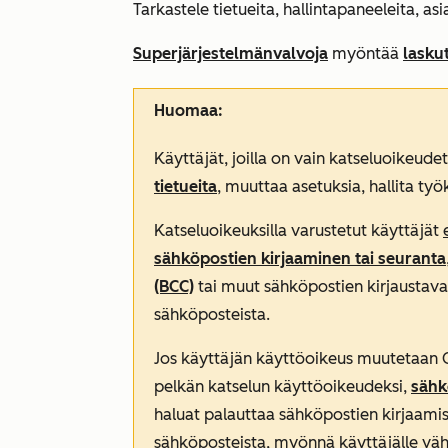
Tarkastele tietueita, hallintapaneeleita, as
Superjärjestelmänvalvoja
myöntää
lasku
Huomaa:
Käyttäjät, joilla on vain katseluoikeude
tietueita
, muuttaa asetuksia, hallita työ
Katseluoikeuksilla varustetut käyttäjät
sähköpostien kirjaaminen tai seuranta
(BCC)
tai muut sähköpostien kirjaustavat
sähköposteista.
Jos käyttäjän käyttöoikeus muutetaan C
pelkän katselun käyttöoikeudeksi,
sähk
haluat palauttaa sähköpostien kirjaami
sähköposteista, myönnä käyttäjälle vähi