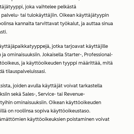
täjätyyppi, joka vaihtelee pelkästä
 palvelu- tai tulokäyttäjiin. Oikean käyttäjätyypin
oolinsa kannalta tarvittavat työkalut, ja auttaa sinua
sti.
käyttäjäpaikkatyyppejä, jotka tarjoavat käyttäjille
n ja ominaisuuksiin. Jokaisella
Starter
-,
Professional
-
ttöoikeus, ja käyttöoikeuden tyyppi määrittää, mitä
ä tilauspalveluissasi.
sta, joiden avulla käyttäjät voivat tarkastella
siin sekä Sales-, Service- tai Revenue-
ettyihin ominaisuuksiin. Oikean käyttöoikeuden
illä on rooliinsa sopiva käyttöoikeustaso.
yttämättömien käyttöoikeuksien poistaminen voivat