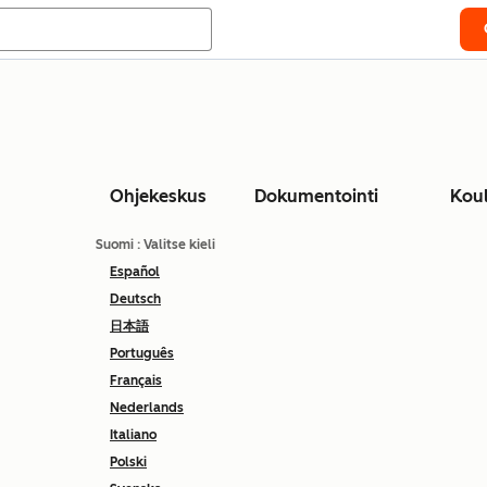
Ohjekeskus
Dokumentointi
Kou
Suomi
: Valitse kieli
Español
Deutsch
日本語
Português
Français
Nederlands
Italiano
Polski