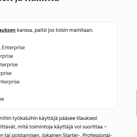
lauksen
kanssa, paitsi jos toisin mainitaan:
, Enterprise
erprise
nterprise
rprise
Enterprise
se
ihin työkaluihin käyttäjä pääsee tilauksesi
ttävät, mitä toimintoja käyttäjä voi suorittaa –
n tai poistamisen. Jokainen
Starter
-,
Professional
-