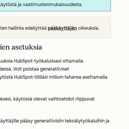
nkäytöstä ja vaatimustenmukaisuudesta.
en hallinta edellyttää
pääkäyttäjän
oikeuksia.
ien asetuksia
suuksia HubSpot-työkaluissasi ottamalla
dessä. Voit poistaa generatiiviset
töstä HubSpot-tililläsi milloin tahansa asettamalla
ksesi, käytössä olevat vaihtoehdot riippuvat
äyttäjille pääsy generatiivisiin tekoälytyökaluihin ja