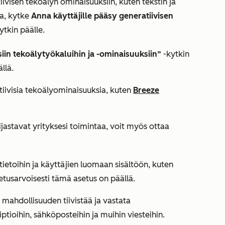
ivisen tekoälyn ominaisuuksiin, kuten
tekstin ja
la, kytke
Anna käyttäjille pääsy generatiivisen
ytkin päälle.
siin tekoälytyökaluihin ja -ominaisuuksiin”
-kytkin
llä.
atiivisia tekoälyominaisuuksia, kuten
Breeze
eijastavat yrityksesi toimintaa, voit myös ottaa
ietoihin ja käyttäjien luomaan sisältöön, kuten
etusarvoisesti tämä asetus on päällä.
 mahdollisuuden tiivistää ja vastata
ptioihin, sähköposteihin ja muihin viesteihin.