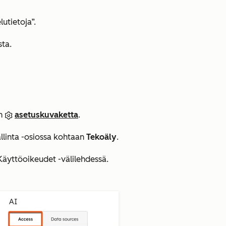
utietoja”.
sta.
in
asetuskuvaketta
.
allinta
-osiossa kohtaan
Tekoäly
.
Käyttöoikeudet
-välilehdessä.