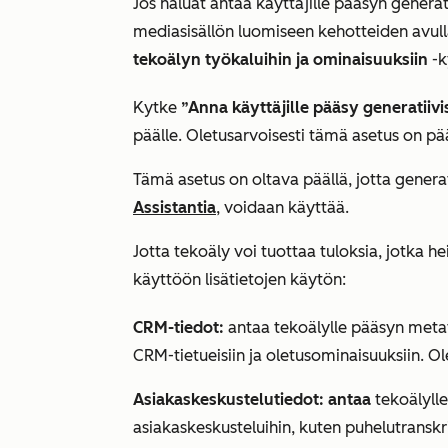
Jos haluat antaa käyttäjille
pääsyn generati
mediasisällön luomiseen kehotteiden avul
tekoälyn työkaluihin ja ominaisuuksiin
-k
Kytke
”Anna käyttäjille pääsy generatiivi
päälle. Oletusarvoisesti tämä asetus on pää
Tämä asetus on
oltava päällä
, jotta gener
Assistantia
, voidaan käyttää.
Jotta tekoäly voi tuottaa tuloksia, jotka h
käyttöön lisätietojen käytön:
CRM-tiedot:
antaa tekoälylle pääsyn metat
CRM-tietueisiin ja oletusominaisuuksiin. Ol
Asiakaskeskustelutiedot: antaa
tekoälylle
asiakaskeskusteluihin, kuten puhelutranskri