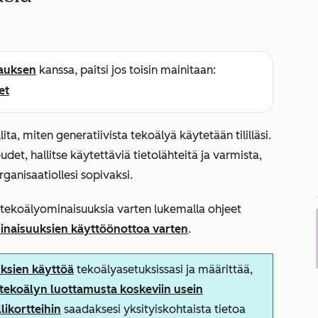
lauksen
kanssa, paitsi jos toisin mainitaan:
et
ta, miten generatiivista tekoälyä käytetään tililläsi.
et, hallitse käytettäviä tietolähteitä ja varmista,
rganisaatiollesi sopivaksi.
ä tekoälyominaisuuksia varten lukemalla ohjeet
inaisuuksien käyttöönottoa varten
.
uksien käyttöä
tekoälyasetuksissasi ja määrittää,
tekoälyn luottamusta koskeviin usein
likortteihin
saadaksesi yksityiskohtaista tietoa