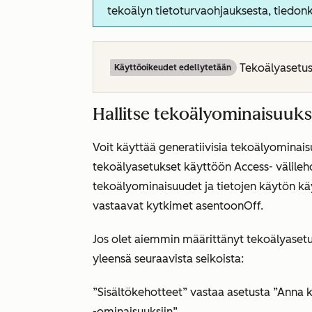
tekoälyn tietoturvaohjauksesta, tiedo
Tekoälyasetust
Käyttöoikeudet edellytetään
Hallitse tekoälyominaisuuks
Voit käyttää generatiivisia tekoälyominai
tekoälyasetukset käyttöön
Access-
välileh
tekoälyominaisuudet ja tietojen käytön käy
vastaavat kytkimet asentoon
Off.
Jos olet aiemmin määrittänyt tekoälyasetu
yleensä seuraavista seikoista:
”Sisältökehotteet”
vastaa asetusta
”Anna k
-ominaisuuksiin”.