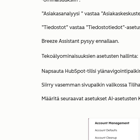
”Asiakasanalyysi
” vastaa
”Asiakaskeskustel
”Tiedostot”
vastaa
”Tiedostotiedot”-asetu
Breeze Assistant pysyy
ennallaan.
Tekoälyominaisuuksien asetusten hallinta:
Napsauta HubSpot-tilisi ylänavigointipalk
Siirry vasemman sivupalkin valikossa
Tilih
Määritä seuraavat asetukset AI-asetusten