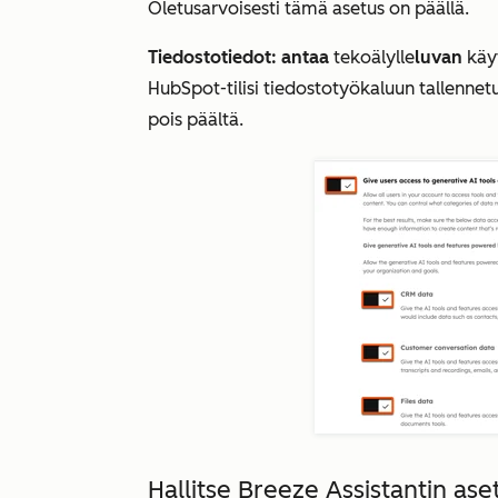
Oletusarvoisesti tämä asetus on päällä.
Tiedostotiedot: antaa
tekoälylle
luvan
käyt
HubSpot-tilisi tiedostotyökaluun tallennetu
pois päältä.
Hallitse Breeze Assistantin ase