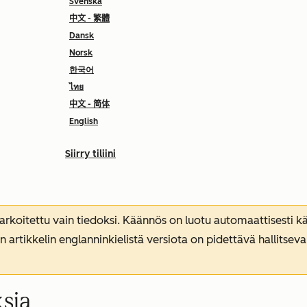
Svenska
中文 - 繁體
Dansk
Norsk
한국어
ไทย
中文 - 简体
English
Siirry tiliini
koitettu vain tiedoksi. Käännös on luotu automaattisesti kää
n artikkelin englanninkielistä versiota on pidettävä hallitsev
ksia