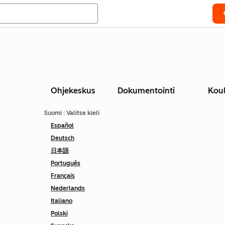
Ohjekeskus
Dokumentointi
Kou
Suomi
: Valitse kieli
Español
Deutsch
日本語
Português
Français
Nederlands
Italiano
Polski