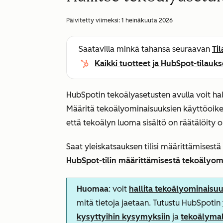
Päivitetty viimeksi:
1 heinäkuuta 2026
Saatavilla minkä tahansa seuraavan
Ti
Kaikki tuotteet ja HubSpot-tilauks
HubSpotin tekoälyasetusten avulla voit halli
Määritä tekoälyominaisuuksien käyttöoikeud
että tekoälyn luoma sisältö on räätälöity o
Saat yleiskatsauksen tilisi määrittämisest
HubSpot-tilin määrittämisestä tekoälyom
Huomaa
: voit
hallita tekoälyominaisu
mitä tietoja jaetaan. Tutustu HubSpotin
kysyttyihin kysymyksiin
ja
tekoälymal