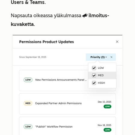
Users & Teams
.
Napsauta oikeassa yläkulmassa
ilmoitus-
campaignsIcon
kuvaketta
.