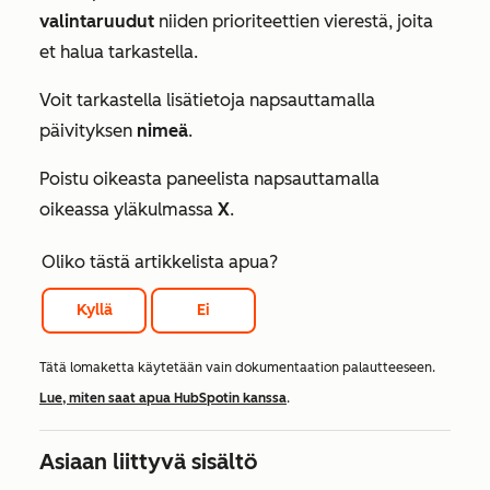
valintaruudut
niiden prioriteettien vierestä, joita
et halua tarkastella.
Voit tarkastella lisätietoja napsauttamalla
päivityksen
nimeä
.
Poistu oikeasta paneelista napsauttamalla
oikeassa yläkulmassa
X
.
Oliko tästä artikkelista apua?
Kyllä
Ei
Tätä lomaketta käytetään vain dokumentaation palautteeseen.
Lue, miten saat apua HubSpotin kanssa
.
Asiaan liittyvä sisältö