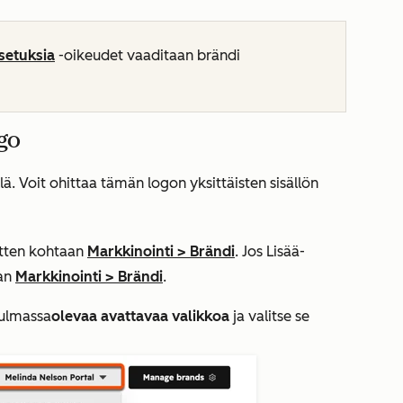
setuksia
-oikeudet vaaditaan brändi
ogo
llä. Voit ohittaa tämän logon yksittäisten sisällön
sitten kohtaan
Markkinointi
>
Brändi
. Jos
Lisää
-
aan
Markkinointi
>
Brändi
.
kulmassa
olevaa avattavaa valikkoa
ja valitse se