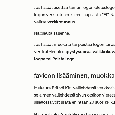
Jos haluat asettaa tämän logon oletuslogo
logon verkkotunnukseen, napsauta ”Ei”. N
valitse
verkkotunnus.
Napsauta Tallenna
.
Jos haluat muokata tai poistaa logon tai a
verticalMenuIcon
pystysuoraa valikkokuv
logoa tai
Poista logo
.
favicon lisääminen, muokka
Mukauta
Brändi Kit -välilehdessä
verkkosiv
selaimen välilehdessä sivun otsikon vieres
sisällössä.Voit lisätä enintään 20 suosikki
Napsauta HubSpot-tilissäsi
Lisää
ja siirry 