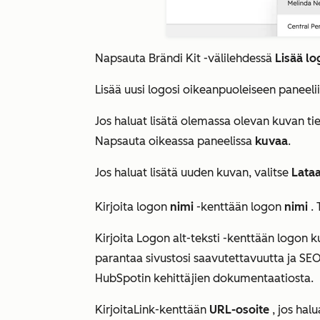
Napsauta
Brändi Kit
-välilehdessä
Lisää lo
Lisää uusi logosi oikeanpuoleiseen paneelii
Jos haluat lisätä olemassa olevan kuvan ti
Napsauta oikeassa paneelissa
kuvaa
.
Jos haluat lisätä uuden kuvan, valitse
Lata
Kirjoita
logon
nimi
-kenttään logon
nimi
.
Kirjoita Logon alt-teksti -kenttään logon 
parantaa sivustosi saavutettavuutta ja SE
HubSpotin kehittäjien dokumentaatiosta.
Kirjoita
Link-kenttään
URL-osoite
, jos halu