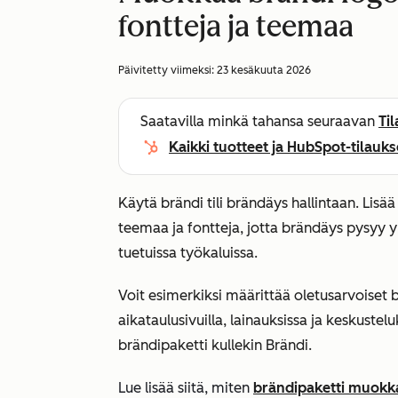
fontteja ja teemaa
Päivitetty viimeksi:
23 kesäkuuta 2026
Saatavilla minkä tahansa seuraavan
Ti
Kaikki tuotteet ja HubSpot-tilauks
Käytä brändi tili brändäys hallintaan. Lisä
teemaa ja fontteja, jotta brändäys pysyy 
tuetuissa työkaluissa.
Voit esimerkiksi määrittää oletusarvoiset b
aikataulusivuilla, lainauksissa ja keskustel
brändipaketti kullekin Brändi.
Lue lisää siitä, miten
brändipaketti muokk