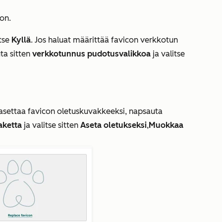
con.
itse
Kyllä
.
Jos haluat määrittää favicon verkkotun
ta sitten
verkkotunnus pudotusvalikkoa
ja valitse
 asettaa favicon oletuskuvakkeeksi, napsauta
aketta
ja valitse sitten
Aseta oletukseksi
,
Muokkaa