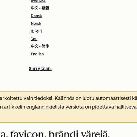
Svenska
中文 - 繁體
Dansk
Norsk
한국어
ไทย
中文 - 简体
English
Siirry tiliini
koitettu vain tiedoksi. Käännös on luotu automaattisesti kää
n artikkelin englanninkielistä versiota on pidettävä hallitsev
 favicon, brändi värejä,