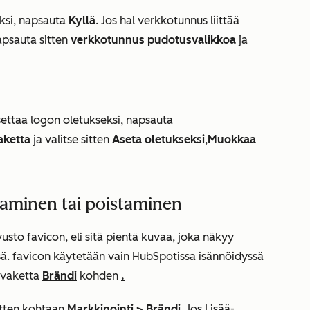
ksi, napsauta
Kyllä
. Jos hal verkkotunnus liittää
apsauta sitten
verkkotunnus pudotusvalikkoa
ja
settaa logon oletukseksi, napsauta
aketta
ja valitse sitten
Aseta oletukseksi
,
Muokkaa
aminen tai poistaminen
usto favicon, eli sitä pientä kuvaa, joka näkyy
sä. favicon käytetään vain HubSpotissa isännöidyssä
kuvaketta
Brändi
kohden
.
sitten kohtaan
Markkinointi
>
Brändi
. Jos
Lisää
-