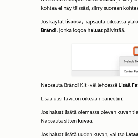
kohtaa ei näy tilissäsi, siirry suoraan koht
Jos käytät
lisäosa,
napsauta oikeassa ylä
Brändi,
jonka logoa
haluat
päivittää.
Napsauta
Brändi Kit
-välilehdessä
Lisää Fa
Lisää uusi favicon oikeaan paneeliin:
Jos haluat lisätä olemassa olevan kuvan ti
Napsauta sitten
kuvaa
.
Jos haluat lisätä uuden kuvan, valitse
Lata