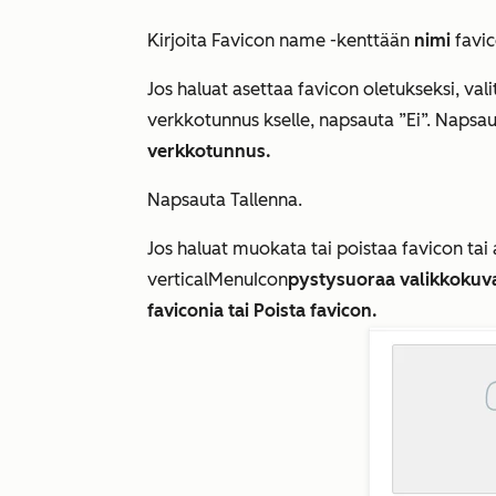
Kirjoita
Favicon name
-kenttään
nimi
favi
Jos haluat asettaa favicon oletukseksi, val
verkkotunnus kselle, napsauta ”Ei”. Napsau
verkkotunnus.
Napsauta Tallenna
.
Jos haluat muokata tai poistaa favicon tai
verticalMenuIcon
pystysuoraa valikkokuv
faviconia tai
Poista favicon.