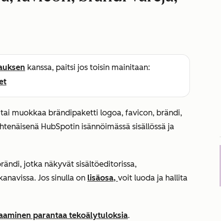
lauksen
kanssa, paitsi jos toisin mainitaan:
et
ä tai muokkaa brändipaketti logoa, favicon, brändi,
yhtenäisenä HubSpotin isännöimässä sisällössä ja
rändi, jotka näkyvät sisältöeditorissa,
ukanavissa. Jos sinulla on
lisäosa,
voit luoda ja hallita
aaminen parantaa tekoälytuloksia
.