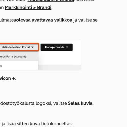
aan
Markkinointi
>
Brändi
.
kulmassa
olevaa avattavaa valikkoa
ja valitse se
vicon +
.
edostotyökalusta logoksi, valitse
Selaa kuvia
.
a
ja lisää sitten kuva tietokoneeltasi.