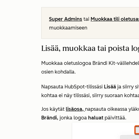
Super Admins
tai
Muokkaa tili oletusa
muokkaamiseen
Lisää, muokkaa tai poista l
Muokkaa oletuslogoa
Brändi Kit
-välilehde
osien kohdalla.
Napsauta HubSpot-tilissäsi
Lisää
ja siirry 
kohtaa ei näy tilissäsi, siirry suoraan koht
Jos käytät
lisäosa,
napsauta oikeassa ylä
Brändi,
jonka logoa
haluat
päivittää.