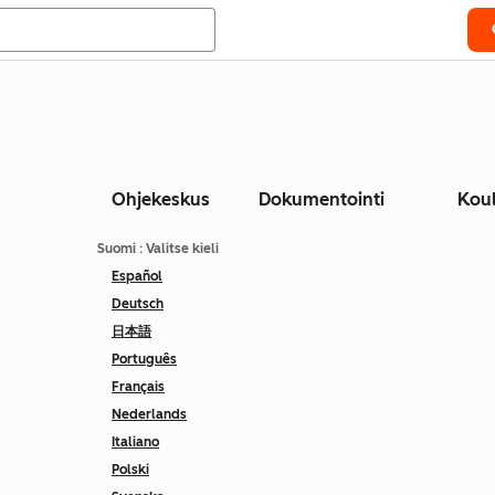
Ohjekeskus
Dokumentointi
Kou
Suomi
: Valitse kieli
Español
Deutsch
日本語
Português
Français
Nederlands
Italiano
Polski