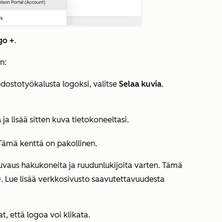
go +
.
n:
edostotyökalusta logoksi, valitse
Selaa kuvia
.
a
ja lisää sitten kuva tietokoneeltasi.
 Tämä kenttä on pakollinen.
kuvaus hakukoneita ja ruudunlukijoita varten. Tämä
O. Lue lisää verkkosivusto saavutettavuudesta
at, että logoa voi klikata.