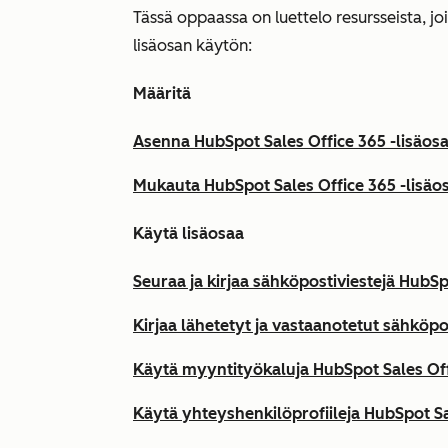
Tässä oppaassa on luettelo resursseista, jo
lisäosan käytön:
Määritä
Asenna HubSpot Sales Office 365 -lisäosa
Mukauta HubSpot Sales Office 365 -lisäo
Käytä lisäosaa
Seuraa ja kirjaa sähköpostiviestejä HubSp
Kirjaa lähetetyt ja vastaanotetut sähköp
Käytä myyntityökaluja HubSpot Sales Offi
Käytä yhteyshenkilöprofiileja HubSpot Sal