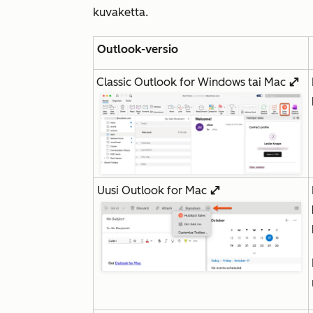
kuvaketta.
Outlook-versio
Classic Outlook for Windows tai Mac
enlargeIcon
Uusi Outlook for Mac
enlargeIcon