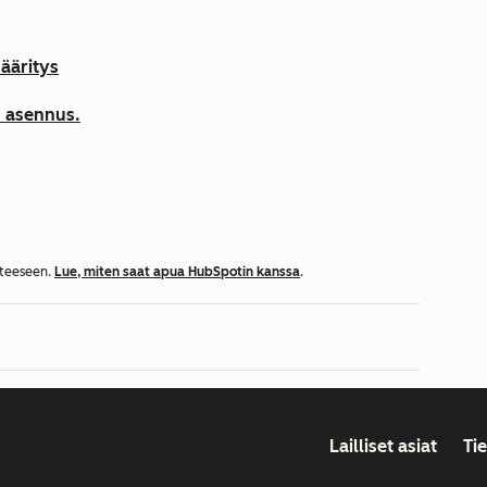
ääritys
n asennus.
tteeseen.
Lue, miten saat apua HubSpotin kanssa
.
Lailliset asiat
Ti