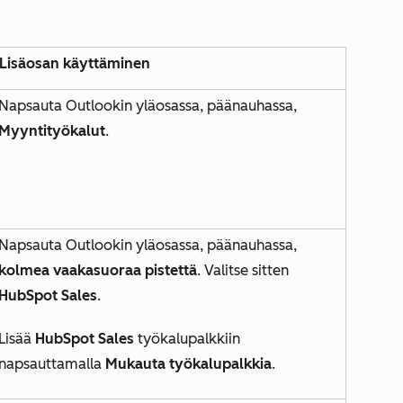
Lisäosan käyttäminen
Napsauta Outlookin yläosassa, päänauhassa,
Myyntityökalut
.
Napsauta Outlookin yläosassa, päänauhassa,
kolmea vaakasuoraa pistettä
. Valitse sitten
HubSpot Sales
.
Lisää
HubSpot Sales
työkalupalkkiin
napsauttamalla
Mukauta työkalupalkkia
.