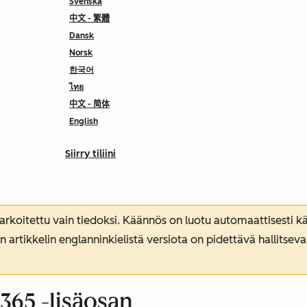
Svenska
中文 - 繁體
Dansk
Norsk
한국어
ไทย
中文 - 简体
English
Siirry tiliini
koitettu vain tiedoksi. Käännös on luotu automaattisesti kää
n artikkelin englanninkielistä versiota on pidettävä hallitsev
365 -lisäosan