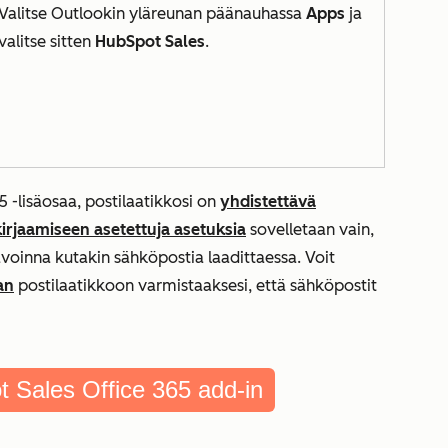
Valitse Outlookin yläreunan päänauhassa
Apps
ja
valitse sitten
HubSpot Sales
.
5 -lisäosaa, postilaatikkosi on
yhdistettävä
irjaamiseen asetettuja asetuksia
sovelletaan vain,
voinna kutakin sähköpostia laadittaessa. Voit
an
postilaatikkoon varmistaaksesi, että sähköpostit
t Sales Office 365 add-in