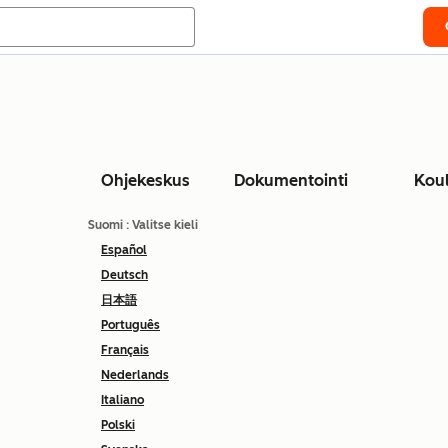
Ohjekeskus
Dokumentointi
Kou
Suomi
: Valitse kieli
Español
Deutsch
日本語
Português
Français
Nederlands
Italiano
Polski