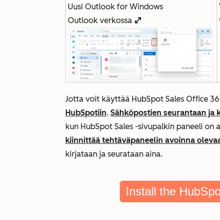
Uusi Outlook for Windows
Outlook verkossa
enlargeIcon
Jotta voit käyttää HubSpot Sales Office 36
HubSpotiin
.
Sähköpostien seurantaan ja k
kun HubSpot Sales -sivupalkin paneeli on a
kiinnittää tehtäväpaneelin avoinna oleva
kirjataan ja seurataan aina.
Install the HubSpo