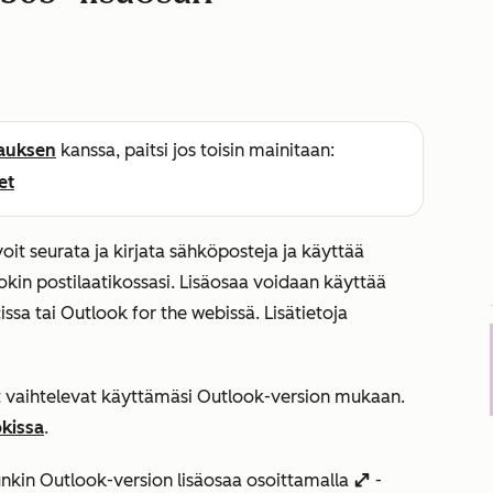
lauksen
kanssa, paitsi jos toisin mainitaan:
et
oit seurata ja kirjata sähköposteja ja käyttää
in postilaatikossasi. Lisäosaa voidaan käyttää
sa tai Outlook for the webissä. Lisätietoja
t vaihtelevat käyttämäsi Outlook-version mukaan.
okissa
.
kunkin Outlook-version lisäosaa osoittamalla
-
enlargeIcon