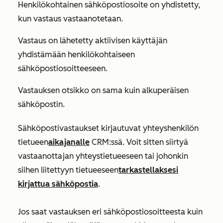
Henkilökohtainen sähköpostiosoite on yhdistetty,
kun vastaus vastaanotetaan.
Vastaus on lähetetty aktiivisen käyttäjän
yhdistämään henkilökohtaiseen
sähköpostiosoitteeseen.
Vastauksen otsikko on sama kuin alkuperäisen
sähköpostin.
Sähköpostivastaukset kirjautuvat yhteyshenkilön
tietueen
aikajanalle
CRM:ssä. Voit sitten siirtyä
vastaanottajan yhteystietueeseen tai johonkin
siihen liitettyyn tietueeseen
tarkastellaksesi
kirjattua sähköpostia
.
Jos saat vastauksen eri sähköpostiosoitteesta kuin