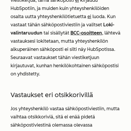
viestiketjua, tämä sähköposti
ei
kirjaudu
HubSpotiin, ja muiden kuin yhteyshenkilöiden
osalta uutta yhteyshenkilötietuetta
ei
luoda. Kun
vastaat tähän sähköpostiviestiin ja valitset
Loki-
valintaruudun
tai sisällytät
BCC-osoitteen
, lähtevä
vastauksesi lokitetaan, mutta yhteyshenkilön
alkuperäinen sähköposti ei silti näy HubSpotissa.
Seuraavat vastaukset tähän viestiketjuun
kirjautuvat, kunhan henkilökohtainen sähköpostisi
on yhdistetty.
Vastaukset eri otsikkorivillä
Jos yhteyshenkilö vastaa sähköpostiviestiin, mutta
vaihtaa otsikkoriviä, sitä ei enää pidetä
sähköpostiviestinä olemassa olevassa