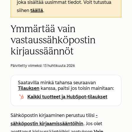
joka sisältää uusimmat tiedot. Voit tutustua
siihen
täällä
.
Ymmärtää vain
vastaussähköpostin
kirjaussäännöt
Päivitetty viimeksi:
13 huhtikuuta 2026
Saatavilla minkä tahansa seuraavan
Tilauksen
kanssa, paitsi jos toisin mainitaan:
Kaikki tuotteet ja HubSpot-tilaukset
Sähköpostin kirjaaminen perustuu tilisi
-
sähköpostin kirjaamissääntöihin
. Jos olet
asettanut kirjaussääntöihisi asetuksen
Vain