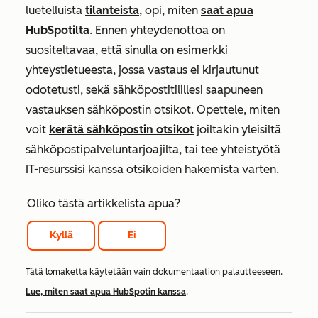
luetelluista
tilanteista
, opi, miten
saat apua
HubSpotilta
. Ennen yhteydenottoa on
suositeltavaa, että sinulla on esimerkki
yhteystietueesta, jossa vastaus ei kirjautunut
odotetusti, sekä sähköpostitilillesi saapuneen
vastauksen sähköpostin otsikot. Opettele, miten
voit
kerätä sähköpostin otsikot
joiltakin yleisiltä
sähköpostipalveluntarjoajilta, tai tee yhteistyötä
IT-resurssisi kanssa otsikoiden hakemista varten.
Oliko tästä artikkelista apua?
Kyllä
Ei
Tätä lomaketta käytetään vain dokumentaation palautteeseen.
Lue, miten saat apua HubSpotin kanssa
.