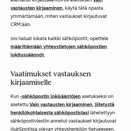
vastausten kirjaaminen
, käytä tätä opasta
ymmärtämään, miten vastaukset kirjautuvat
CRM:ään.
Jos haluat lokata kaikki sähköpostit, opettele
määrittämään yhteystietojen sähköpostien
lokitussäännöt
.
Vaatimukset vastauksen
kirjaamiselle
Kun
-sähköpostin lokisääntöjen
asetukseksi on
asetettu
Vain vastausten kirjaaminen
,
liitetystä
henkilökohtaisesta sähköpostistasi
lähetettyyn
sähköpostiviestiin annetut vastaukset kirjautuvat
HubSpotissa olevan yhteyshenkilön tietueeseen.