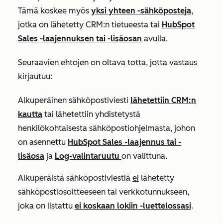
Tämä koskee myös
yksi yhteen -sähköposteja
,
jotka on lähetetty CRM:n tietueesta tai
HubSpot
Sales -laajennuksen tai -lisäosan
avulla.
Seuraavien ehtojen on oltava totta, jotta vastaus
kirjautuu:
Alkuperäinen sähköpostiviesti
lähetettiin CRM:n
kautta
tai lähetettiin yhdistetystä
henkilökohtaisesta sähköpostiohjelmasta, johon
on asennettu
HubSpot Sales -laajennus tai -
lisäosa
ja
Log-valintaruutu
on valittuna.
Alkuperäistä sähköpostiviestiä
ei
lähetetty
sähköpostiosoitteeseen tai verkkotunnukseen,
joka on listattu
ei koskaan lokiin -luettelossasi
.