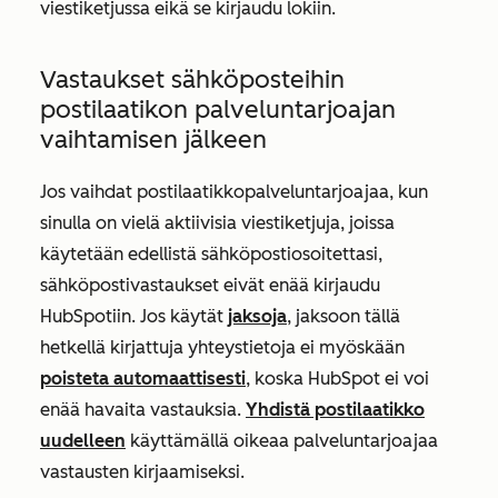
viestiketjussa eikä se kirjaudu lokiin.
Vastaukset sähköposteihin
postilaatikon palveluntarjoajan
vaihtamisen jälkeen
Jos vaihdat postilaatikkopalveluntarjoajaa, kun
sinulla on vielä aktiivisia viestiketjuja, joissa
käytetään edellistä sähköpostiosoitettasi,
sähköpostivastaukset eivät enää kirjaudu
HubSpotiin. Jos käytät
jaksoja
, jaksoon tällä
hetkellä kirjattuja yhteystietoja ei myöskään
poisteta automaattisesti
, koska HubSpot ei voi
enää havaita vastauksia.
Yhdistä postilaatikko
uudelleen
käyttämällä oikeaa palveluntarjoajaa
vastausten kirjaamiseksi.