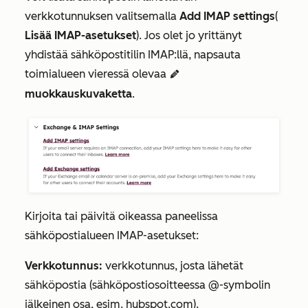
verkkotunnuksen valitsemalla
Add
IMAP settings
(
Lisää
IMAP-asetukset
). Jos olet jo yrittänyt
yhdistää sähköpostitilin IMAP:llä, napsauta
toimialueen vieressä olevaa
edit
muokkauskuvaketta
.
Kirjoita tai päivitä oikeassa paneelissa
sähköpostialueen IMAP-asetukset:
Verkkotunnus:
verkkotunnus, josta lähetät
sähköpostia (sähköpostiosoitteessa @-symbolin
jälkeinen osa, esim.
hubspot.com
).