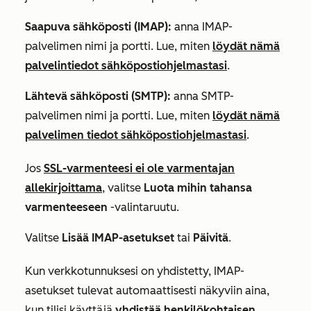
Saapuva sähköposti (IMAP):
anna IMAP-
palvelimen nimi ja portti. Lue, miten
löydät nämä
palvelintiedot sähköpostiohjelmastasi
.
Lähtevä sähköposti (SMTP):
anna SMTP-
palvelimen nimi ja portti. Lue, miten
löydät nämä
palvelimen tiedot sähköpostiohjelmastasi
.
Jos
SSL-varmenteesi ei ole varmentajan
allekirjoittama
, valitse
Luota mihin tahansa
varmenteeseen
-valintaruutu.
Valitse
Lisää IMAP-asetukset
tai
Päivitä
.
Kun verkkotunnuksesi on yhdistetty, IMAP-
asetukset tulevat automaattisesti näkyviin aina,
kun tilisi käyttäjä
yhdistää henkilökohtaisen