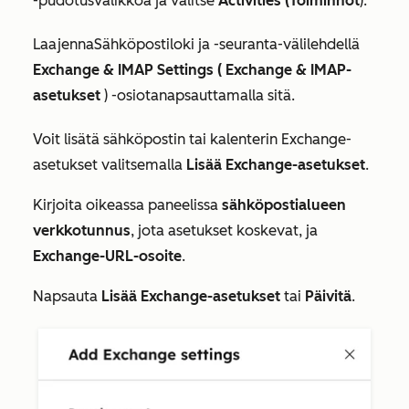
-pudotusvalikkoa ja valitse
Activities (Toiminnot
).
Laajenna
Sähköpostiloki ja -seuranta
-välilehdellä
Exchange &
IMAP Settings (
Exchange &
IMAP-
asetukset
) -osiota
napsauttamalla
sitä.
Voit lisätä sähköpostin tai kalenterin Exchange-
asetukset valitsemalla
Lisää Exchange-asetukset
.
Kirjoita oikeassa paneelissa
sähköpostialueen
verkkotunnus
, jota asetukset koskevat, ja
Exchange-URL-osoite
.
Napsauta
Lisää Exchange-asetukset
tai
Päivitä
.