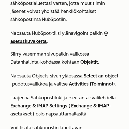
sähköpostialuettasi varten, jotta muut tiimin
jäsenet voivat yhdistää henkilökohtaiset
sähköpostinsa HubSpotiin.
Napsauta HubSpot-tilisi ylänavigointipalkin
asetuskuvaketta
.
Siirry vasemman sivupalkin valikossa
Datanhallinta-kohdassa
kohtaan
Objektit
.
Napsauta Objects-sivun
yläosassa
Select an object
-pudotusvalikkoa ja valitse
Activities (Toiminnot
).
Laajenna
Sähköpostiloki ja -seuranta
-välilehdellä
Exchange &
IMAP Settings (
Exchange &
IMAP-
asetukset
)
-osio napsauttamalla
sitä.
Voit lisätä sähköpostin lähettävän