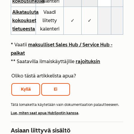
kokouslinkillä
kalenteri
Aikatauluta
Vaadi
kokoukset
liitetty
✓
✓
tietueesta
kalenteri
* Vaatii
maksulliset
Sales Hub
/
Service Hub
-
paikat
** Saatavilla ilmaiskäyttäjille
rajoituksin
Oliko tästä artikkelista apua?
Kyllä
Ei
Tätä lomaketta käytetään vain dokumentaation palautteeseen.
Lue, miten saat apua HubSpotin kanssa
.
Asiaan liittyvä sisältö