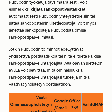
HubSpotin työkaluja täysimääräisesti. Voit
esimerkiksi
kirjata sähköpostivastaukset
automaattisesti HubSpotin yhteystietueisiin tai
liittää sähköposteihin
liitetiedostoja
. Voit myös
lähettää sähköposteja HubSpotista omilla
sähköpostipalvelimillasi.
Jotkin HubSpotin toiminnot
edellyttävät
yhdistettyä postilaatikkoa tai niitä ei tueta kaikilla
sähköpostipalveluntarjoajilla. Alla olevan luettelon
avulla voit selvittää, mitä ominaisuuksia
sähköpostipalveluntarjoajasi tukee ja mitkä
vaativat yhdistetyn postilaatikon.
Vaatii
Google
Office
Ominaisuus
yhdistetyn
Vaihto
IMAP
/Gmail
365
postilaatikon