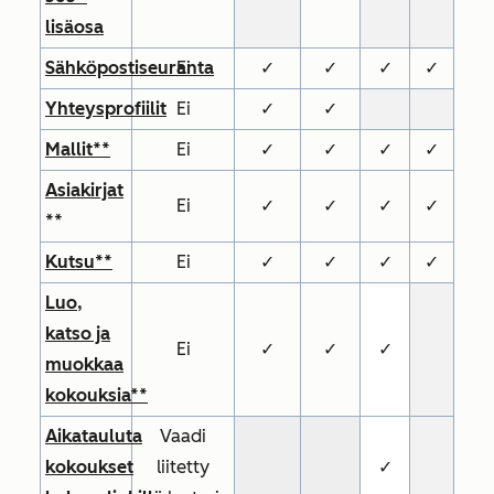
lisäosa
Sähköpostiseuranta
Ei
✓
✓
✓
✓
Yhteysprofiilit
Ei
✓
✓
Mallit**
Ei
✓
✓
✓
✓
Asiakirjat
Ei
✓
✓
✓
✓
**
Kutsu**
Ei
✓
✓
✓
✓
Luo,
katso ja
Ei
✓
✓
✓
muokkaa
kokouksia**
Aikatauluta
Vaadi
kokoukset
liitetty
✓