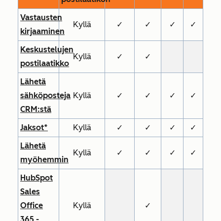
Vastausten
Kyllä
✓
✓
✓
✓
kirjaaminen
Keskustelujen
Kyllä
✓
✓
postilaatikko
Lähetä
sähköposteja
Kyllä
✓
✓
✓
✓
CRM:stä
Jaksot*
Kyllä
✓
✓
✓
✓
Lähetä
Kyllä
✓
✓
✓
✓
myöhemmin
HubSpot
Sales
Office
Kyllä
✓
365 -