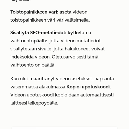
Toistopainikkeen väri: aseta
videon
toistopainikkeen väri värivalitsimella.
Sisällytä SEO-metatiedot: kytke
tämä
vaihtoehto
päälle
, jotta videon metatiedot
sisällytetään sivulle, jotta hakukoneet voivat
indeksoida videon. Oletusarvoisesti tämä
vaihtoehto on päällä.
Kun olet määrittänyt videon asetukset, napsauta
vasemmassa alakulmassa
Kopioi upotuskoodi
.
Videon upotuskoodi kopioidaan automaattisesti
laitteesi leikepöydälle.