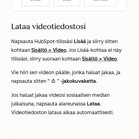
Lataa videotiedostosi
Napsauta HubSpot-tilissäsi
Lisää
ja siirry sitten
kohtaan
Sisältö
>
Video
. Jos
Lisää
-kohtaa ei näy
tilissäsi, siirry suoraan kohtaan
Sisältö
>
Video
.​
Vie hiiri sen videon päälle, jonka haluat jakaa, ja
napsauta sitten ”
”
-jakokuvaketta
.
shareIcon
Jos haluat jakaa videosi sosiaalisen median
julkaisuna, napsauta alareunassa
Lataa
.
Videotiedoston lataus alkaa automaattisesti.