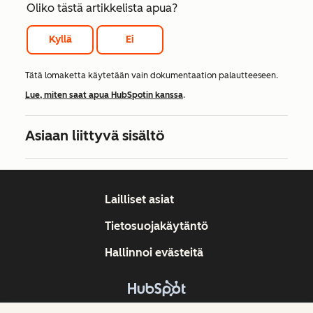
Oliko tästä artikkelista apua?
Kyllä
Ei
Tätä lomaketta käytetään vain dokumentaation palautteeseen.
Lue, miten saat apua HubSpotin kanssa
.
Asiaan liittyvä sisältö
Lailliset asiat
Tietosuojakäytäntö
Hallinnoi evästeitä
Tekijänoikeus © 2026 HubSpot, Inc.