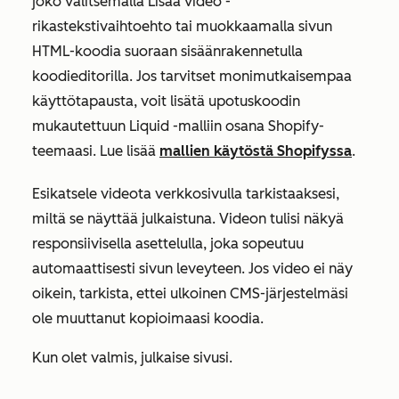
joko valitsemalla
Lisää video
-
rikastekstivaihtoehto tai muokkaamalla sivun
HTML-koodia suoraan sisäänrakennetulla
koodieditorilla. Jos tarvitset monimutkaisempaa
käyttötapausta, voit lisätä upotuskoodin
mukautettuun Liquid
-malliin osana Shopify-
teemaasi. Lue lisää
mallien käytöstä Shopifyssa
.
Esikatsele videota verkkosivulla tarkistaaksesi,
miltä se näyttää julkaistuna. Videon tulisi näkyä
responsiivisella asettelulla, joka sopeutuu
automaattisesti sivun leveyteen. Jos video ei näy
oikein, tarkista, ettei ulkoinen CMS-järjestelmäsi
ole muuttanut kopioimaasi koodia.
Kun olet valmis, julkaise sivusi.