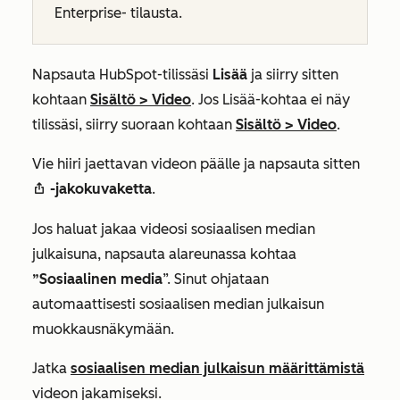
Enterprise-
tilausta.
Napsauta HubSpot-tilissäsi
Lisää
ja siirry sitten
kohtaan
Sisältö
>
Video
. Jos
Lisää
-kohtaa ei näy
tilissäsi, siirry suoraan kohtaan
Sisältö
>
Video
.​
Vie hiiri jaettavan videon päälle ja napsauta sitten
-jakokuvaketta
.
shareIcon
Jos haluat jakaa videosi sosiaalisen median
julkaisuna, napsauta alareunassa kohtaa
”Sosiaalinen media
”. Sinut ohjataan
automaattisesti sosiaalisen median julkaisun
muokkausnäkymään.
Jatka
sosiaalisen median julkaisun määrittämistä
videon jakamiseksi.