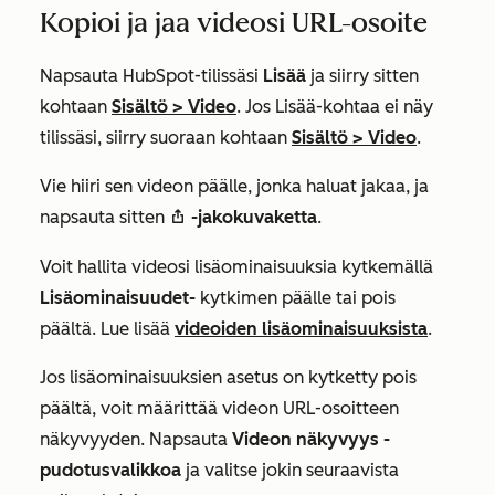
Kopioi ja jaa videosi URL-osoite
Napsauta HubSpot-tilissäsi
Lisää
ja siirry sitten
kohtaan
Sisältö
>
Video
. Jos
Lisää
-kohtaa ei näy
tilissäsi, siirry suoraan kohtaan
Sisältö
>
Video
.​
Vie hiiri sen videon päälle, jonka haluat jakaa, ja
napsauta sitten
-jakokuvaketta
.
shareIcon
Voit hallita videosi lisäominaisuuksia kytkemällä
Lisäominaisuudet-
kytkimen päälle tai pois
päältä. Lue lisää
videoiden lisäominaisuuksista
.
Jos lisäominaisuuksien asetus on kytketty pois
päältä, voit määrittää videon URL-osoitteen
näkyvyyden. Napsauta
Videon näkyvyys -
pudotusvalikkoa
ja valitse jokin seuraavista