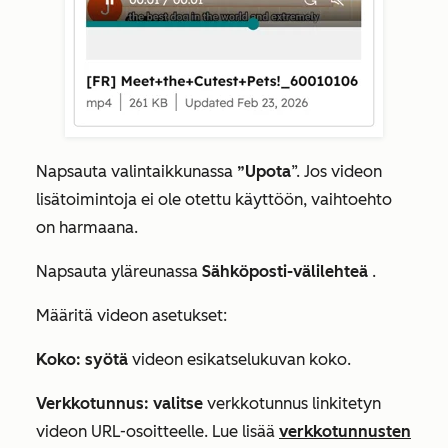
Napsauta valintaikkunassa
”Upota
”. Jos videon
lisätoimintoja ei ole otettu käyttöön, vaihtoehto
on harmaana.
Napsauta yläreunassa
Sähköposti-välilehteä
.
Määritä videon asetukset:
Koko: syötä
videon esikatselukuvan koko.
Verkkotunnus: valitse
verkkotunnus linkitetyn
videon URL-osoitteelle. Lue lisää
verkkotunnusten