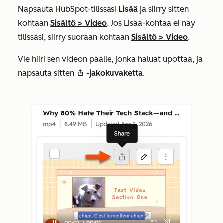
Napsauta HubSpot-tilissäsi
Lisää
ja siirry sitten
kohtaan
Sisältö
>
Video
. Jos
Lisää
-kohtaa ei näy
tilissäsi, siirry suoraan kohtaan
Sisältö
>
Video
.​
Vie hiiri sen videon päälle, jonka haluat upottaa, ja
napsauta sitten
-jakokuvaketta
.
shareIcon