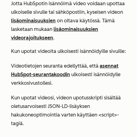
Jotta HubSpotin isännöimä video voidaan upottaa
ulkoiselle sivulle tai sähköpostiin, kyseisen videon
lisäominaisuuksien
on oltava käytössä. Tämä
lasketaan mukaan
lisäominaisuuksien
videorajoitukseen
.
Kun upotat videoita ulkoisesti isännöidyille sivuille:
Videotietojen seuranta edellyttää, että
asennat
HubSpot-seurantakoodin
ulkoisesti isännöidylle
verkkosivustollesi.
Kun
upotat videosi, videon upotusskripti sisältää
oletusarvoisesti JSON-LD-lisäyksen
hakukoneoptimointia varten käyttäen <script>-
tagiä.