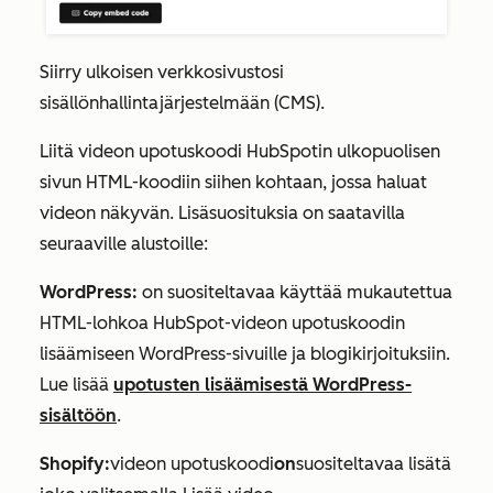
Siirry ulkoisen verkkosivustosi
sisällönhallintajärjestelmään (CMS).
Liitä videon upotuskoodi HubSpotin ulkopuolisen
sivun HTML-koodiin siihen kohtaan, jossa haluat
videon näkyvän. Lisäsuosituksia on saatavilla
seuraaville alustoille:
WordPress:
on suositeltavaa käyttää mukautettua
HTML-lohkoa HubSpot-videon upotuskoodin
lisäämiseen WordPress-sivuille ja blogikirjoituksiin.
Lue lisää
upotusten lisäämisestä WordPress-
sisältöön
.
Shopify:
videon upotuskoodi
on
suositeltavaa lisätä