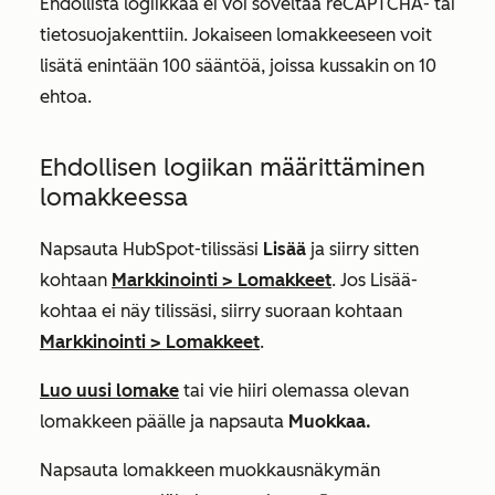
Ehdollista logiikkaa ei voi soveltaa reCAPTCHA- tai
tietosuojakenttiin. Jokaiseen lomakkeeseen voit
lisätä enintään 100 sääntöä, joissa kussakin on 10
ehtoa.
Ehdollisen logiikan määrittäminen
lomakkeessa
Napsauta HubSpot-tilissäsi
Lisää
ja siirry sitten
kohtaan
Markkinointi
>
Lomakkeet
. Jos
Lisää
-
kohtaa ei näy tilissäsi, siirry suoraan kohtaan
Markkinointi
>
Lomakkeet
.
Luo uusi lomake
tai vie hiiri olemassa olevan
lomakkeen päälle ja napsauta
Muokkaa.
Napsauta lomakkeen muokkausnäkymän