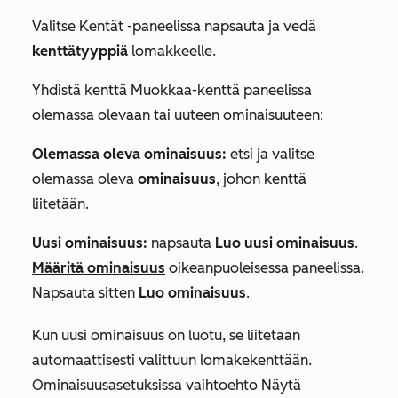
Valitse
Kentät
-paneelissa napsauta ja vedä
kenttätyyppiä
lomakkeelle.
Yhdistä kenttä
Muokkaa-kenttä
paneelissa
olemassa olevaan tai uuteen ominaisuuteen:
Olemassa oleva ominaisuus:
etsi ja valitse
olemassa oleva
ominaisuus
, johon kenttä
liitetään.
Uusi ominaisuus:
napsauta
Luo uusi ominaisuus
.
Määritä ominaisuus
oikeanpuoleisessa paneelissa.
Napsauta sitten
Luo ominaisuus
.
Kun uusi ominaisuus on luotu, se liitetään
automaattisesti valittuun lomakekenttään.
Ominaisuusasetuksissa vaihtoehto
Näytä