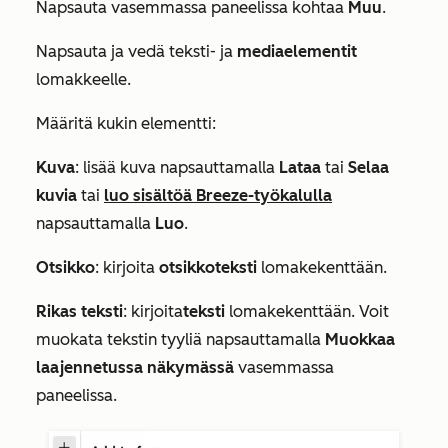
Napsauta vasemmassa paneelissa kohtaa
Muu
.
Napsauta ja vedä teksti- ja
mediaelementit
lomakkeelle.
Määritä kukin elementti:
Kuva
:
lisää kuva
napsauttamalla
Lataa
tai
Selaa
kuvia
tai
luo sisältöä Breeze-työkalulla
napsauttamalla
Luo
.
Otsikko
: kirjoita
otsikkoteksti
lomakekenttään.
Rikas teksti
:
kirjoita
teksti
lomakekenttään. Voit
muokata tekstin tyyliä napsauttamalla
Muokkaa
laajennetussa näkymässä
vasemmassa
paneelissa.