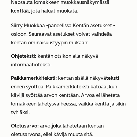
Napsauta lomakkeen muokkausnäkymässä
kenttää
, jota haluat muokata.
Siirry
Muokkaa
-paneelissa
Kentän asetukset
-
osioon. Seuraavat asetukset voivat vaihdella
kentän ominaisuustyypin mukaan:
Ohjeteksti:
kentän otsikon alla näkyvä
informaatioteksti.
Paikkamerkkiteksti:
kentän sisällä näkyvä
teksti
ennen syöttöä. Paikkamerkkiteksti katoaa, kun
kävijä syöttää arvon kenttään. Arvoa ei lähetetä
lomakkeen lähetysvaiheessa, vaikka kenttä jäisikin
tyhjäksi.
Oletusarvo:
arvo,
joka
lähetetään kentän
oletusarvona, ellei kävijä muuta sitä.