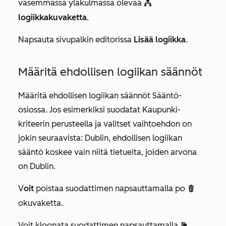
vasemmassa yläkulmassa olevaa
workflows
logiikkakuvaketta
.
Napsauta sivupalkin editorissa
Lisää logiikka
.
Määritä ehdollisen logiikan säännöt
Määritä ehdollisen logiikan säännöt
Sääntö-
osiossa
. Jos esimerkiksi suodatat
Kaupunki-
kriteerin
perusteella ja valitset
vaihtoehdon on
jokin seuraavista: Dublin,
ehdollisen logiikan
sääntö
koskee vain niitä tietueita, joiden arvona
on
Dublin.
V
oit
poistaa suodattimen napsauttamalla po
deletee
okuvaketta.
Voit kloonata suodattimen napsauttamalla
duplicate