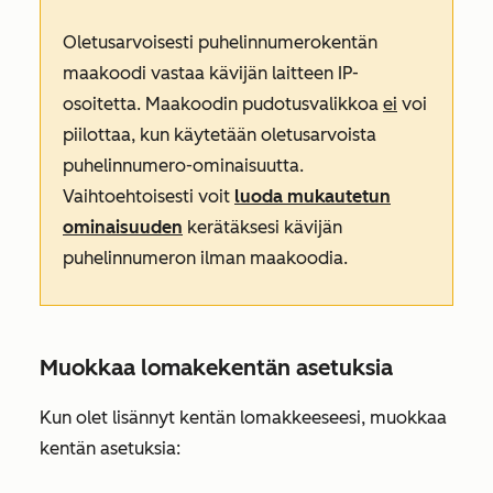
Oletusarvoisesti
puhelinnumerokentän
maakoodi vastaa kävijän laitteen IP-
osoitetta. Maakoodin pudotusvalikkoa
ei
voi
piilottaa, kun käytetään oletusarvoista
puhelinnumero-ominaisuutta.
Vaihtoehtoisesti voit
luoda mukautetun
ominaisuuden
kerätäksesi kävijän
puhelinnumeron ilman maakoodia.
Muokkaa lomakekentän asetuksia
Kun olet lisännyt kentän lomakkeeseesi, muokkaa
kentän asetuksia: