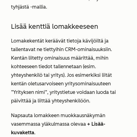
tyhjästä
-mallia.
Lisää kenttiä lomakkeeseen
Lomakekentät keräävät tietoja kävijöiltä ja
tallentavat ne tiettyihin CRM-ominaisuuksiin.
Kentän liitetty ominaisuus määrittää, mihin
kohteeseen tiedot tallennetaan (esim.
yhteyshenkilö tai yritys). Jos esimerkiksi liität
kentän oletusarvoiseen yritysominaisuuteen
”Yrityksen nimi”
, yritystietue voidaan luoda tai
päivittää ja liittää yhteyshenkilöön.
Napsauta lomakkeen muokkausnäkymän
vasemmassa yläkulmassa olevaa
+ Lisää-
kuvaketta
.