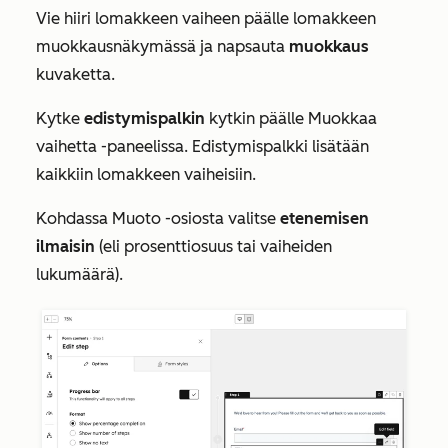
Vie hiiri lomakkeen vaiheen päälle lomakkeen
muokkausnäkymässä ja napsauta
muokkaus
kuvaketta.
Kytke
edistymispalkin
kytkin päälle
Muokkaa
vaihetta
-paneelissa. Edistymispalkki lisätään
kaikkiin lomakkeen vaiheisiin.
Kohdassa
Muoto
-osiosta valitse
etenemisen
ilmaisin
(eli prosenttiosuus tai vaiheiden
lukumäärä).