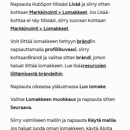
Napsauta HubSpot-tilissäsi
Lisää
ja siirry sitten
kohtaan
Markkinointi
>
Lomakkeet
. Jos
Lisää
-
kohtaa ei näy tilissäsi, siirry suoraan kohtaan
Markkinointi
>
Lomakkeet
.
Voit liittää lomakkeen tiettyyn
bränd
iin
napsauttamalla
profiilikuvaasi
, siirry
kohtaan
Brändi
ja
valitse sitten
brändi
, johon
haluat liittää lomakkeen. Lue lisää
resurssien
liittämisestä brändeihin
.
Napsauta oikeassa yläkulmassa
Luo lomake
.
Valitse
Lomakkeen muokkaus
ja napsauta sitten
Seuraava.
Siirry valmiiseen malliin ja napsauta
Käytä mallia
.
Jos haluat luoda oman lomakkeen, käytä
Aloita