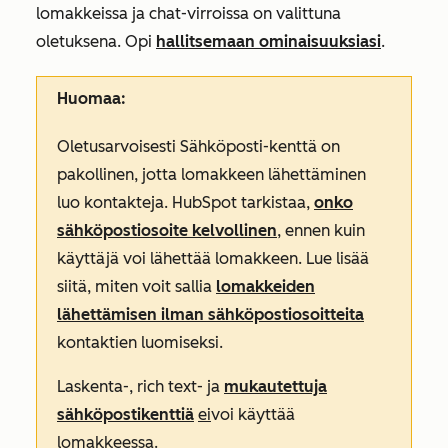
lomakkeissa ja chat-virroissa
on valittuna
oletuksena. Opi
hallitsemaan ominaisuuksiasi
.
Huomaa:
Oletusarvoisesti
Sähköposti-kenttä
on
pakollinen, jotta lomakkeen lähettäminen
luo kontakteja. HubSpot tarkistaa,
onko
sähköpostiosoite kelvollinen
, ennen kuin
käyttäjä voi lähettää lomakkeen. Lue lisää
siitä, miten voit sallia
lomakkeiden
lähettämisen ilman sähköpostiosoitteita
kontaktien luomiseksi.
Laskenta-, rich text- ja
mukautettuja
sähköpostikenttiä
ei
voi käyttää
lomakkeessa.