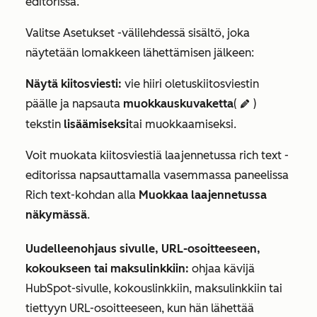
editorissa.
Valitse
Asetukset
-välilehdessä sisältö, joka
näytetään lomakkeen lähettämisen jälkeen:
Näytä kiitosviesti:
vie hiiri oletuskiitosviestin
päälle ja napsauta
muokkauskuvaketta
(
)
editIcon
tekstin
lisäämiseksi
tai muokkaamiseksi.
Voit muokata kiitosviestiä laajennetussa rich text -
editorissa napsauttamalla vasemmassa paneelissa
Rich text
-kohdan alla
Muokkaa laajennetussa
näkymässä
.
Uudelleenohjaus sivulle, URL-osoitteeseen,
kokoukseen tai maksulinkkiin:
ohjaa kävijä
HubSpot-sivulle, kokouslinkkiin, maksulinkkiin tai
tiettyyn URL-osoitteeseen, kun hän lähettää