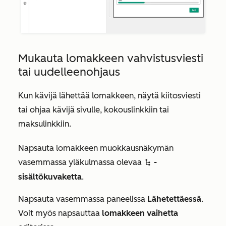
Mukauta lomakkeen vahvistusviesti
tai uudelleenohjaus
Kun kävijä lähettää lomakkeen, näytä kiitosviesti
tai ohjaa kävijä sivulle, kokouslinkkiin tai
maksulinkkiin.
Napsauta lomakkeen muokkausnäkymän
vasemmassa yläkulmassa olevaa
-
siteTreeIcon
sisältökuvaketta
.
Napsauta vasemmassa paneelissa
Lähetettäessä
.
Voit myös napsauttaa
lomakkeen vaihetta