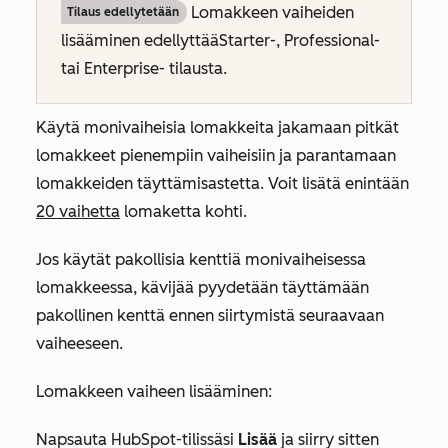
Lomakkeen vaiheiden
Tilaus edellytetään
lisääminen edellyttää
Starter-
,
Professional-
tai
Enterprise-
tilausta.
Käytä monivaiheisia lomakkeita jakamaan pitkät
lomakkeet pienempiin vaiheisiin ja parantamaan
lomakkeiden täyttämisastetta. Voit lisätä enintään
20 vaihetta
lomaketta kohti.
Jos käytät pakollisia kenttiä monivaiheisessa
lomakkeessa, kävijää pyydetään täyttämään
pakollinen kenttä ennen siirtymistä seuraavaan
vaiheeseen.
Lomakkeen vaiheen lisääminen:
Napsauta HubSpot-tilissäsi
Lisää
ja siirry sitten