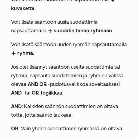
kuvaketta
.
Voit lisätä sääntöön uusia suodattimia
napsauttamalla
suodatin tähän ryhmään
.
add
Voit lisätä sääntöön uuden ryhmän napsauttamalla
ryhmä.
add
Jos olet lisännyt sääntöön useita suodattimia tai
ryhmiä, napsauta suodattimien ja ryhmien välissä
olevaa
AND OR
-pudotusvalikkoa soveltaaksesi
AND-
tai
OR-logiikkaa
:
AND
: Kaikkien säännön suodattimien on oltava
totta, jotta sääntö laukeaa.
OR
: Vain yhden suodattimen ryhmässä on oltava