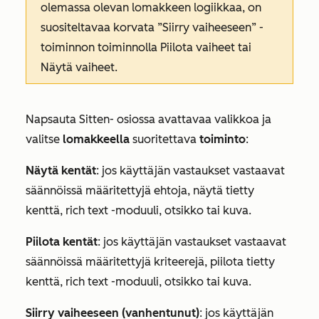
olemassa olevan lomakkeen logiikkaa, on
suositeltavaa korvata
”Siirry vaiheeseen”
-
toiminnon toiminnolla
Piilota vaiheet
tai
Näytä vaiheet
.
Napsauta
Sitten-
osiossa avattavaa valikkoa ja
valitse
lomakkeella
suoritettava
toiminto
:
Näytä kentät
: jos käyttäjän vastaukset vastaavat
säännöissä määritettyjä ehtoja, näytä tietty
kenttä, rich text -moduuli, otsikko tai kuva.
Piilota kentät
: jos käyttäjän vastaukset vastaavat
säännöissä määritettyjä kriteerejä, piilota tietty
kenttä, rich text -moduuli, otsikko tai kuva.
Siirry vaiheeseen (vanhentunut)
: jos käyttäjän