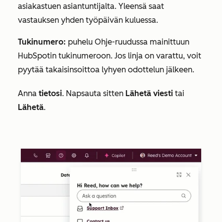
asiakastuen asiantuntijalta. Yleensä saat
vastauksen yhden työpäivän kuluessa.
Tukinumero:
puhelu
Ohje-ruudussa
mainittuun
HubSpotin tukinumeroon. Jos linja on varattu, voit
pyytää takaisinsoittoa lyhyen odottelun jälkeen.
Anna
tietosi
. Napsauta sitten
Lähetä viesti
tai
Lähetä
.