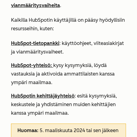
vianmääritysvaiheita
.
Kaikilla HubSpotin käyttäjillä on pääsy hyödyllisiin
resursseihin, kuten:
HubSpot-tietopankki
: käyttöohjeet, viiteasiakirjat
ja vianmääritysvaiheet.
HubSpot-yhteisö:
kysy kysymyksiä, löydä
vastauksia ja aktivoida ammattilaisten kanssa
ympäri maailmaa.
HubSpotin kehittäjäyhteisö
: esitä kysymyksiä,
keskustele ja yhdistäminen muiden kehittäjien
kanssa ympäri maailmaa.
Huomaa:
5. maaliskuuta 2024 tai sen jälkeen