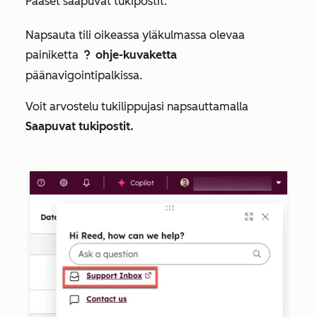
Pääset saapuvat tukipostit:
Napsauta tili oikeassa yläkulmassa olevaa
painiketta
ohje-kuvaketta
question
päänavigointipalkissa.
Voit arvostelu tukilippujasi napsauttamalla
Saapuvat tukipostit.