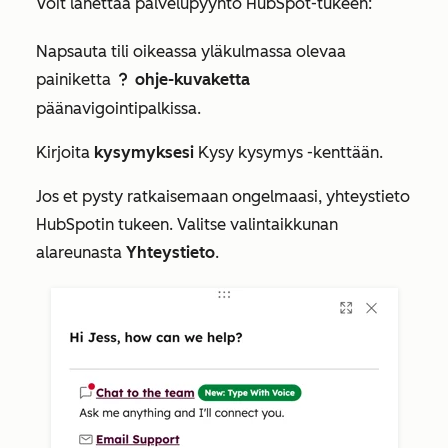
Voit lähettää palvelupyyntö HubSpot-tukeen:
Napsauta tili oikeassa yläkulmassa olevaa
painiketta
ohje-kuvaketta
question
päänavigointipalkissa.
Kirjoita
kysymyksesi
Kysy kysymys
-kenttään.
Jos et pysty ratkaisemaan ongelmaasi, yhteystieto
HubSpotin tukeen. Valitse valintaikkunan
alareunasta
Yhteystieto
.