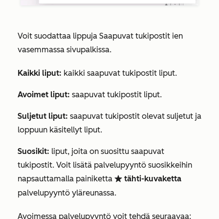
Voit suodattaa lippuja Saapuvat tukipostit ien
vasemmassa sivupalkissa.
Kaikki liput:
kaikki saapuvat tukipostit liput.
Avoimet liput:
saapuvat tukipostit liput.
Suljetut liput:
saapuvat tukipostit olevat suljetut ja
loppuun käsitellyt liput.
Suosikit:
liput, joita on suosittu saapuvat
tukipostit. Voit lisätä palvelupyyntö
suosikkeihin
napsauttamalla painiketta
tähti-kuvaketta
favorite
palvelupyyntö yläreunassa.
Avoimessa palvelupyyntö voit tehdä seuraavaa: