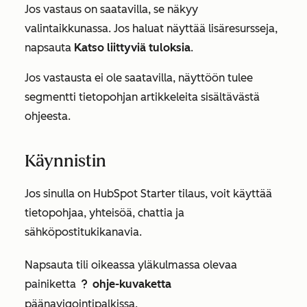
Jos vastaus on saatavilla, se näkyy
valintaikkunassa. Jos haluat näyttää lisäresursseja,
napsauta
Katso liittyviä tuloksia
.
Jos vastausta ei ole saatavilla, näyttöön tulee
segmentti tietopohjan artikkeleita sisältävästä
ohjeesta.
Käynnistin
Jos sinulla on HubSpot
Starter
tilaus, voit käyttää
tietopohjaa, yhteisöä, chattia ja
sähköpostitukikanavia.
Napsauta tili oikeassa yläkulmassa olevaa
painiketta
ohje-kuvaketta
question
päänavigointipalkissa.