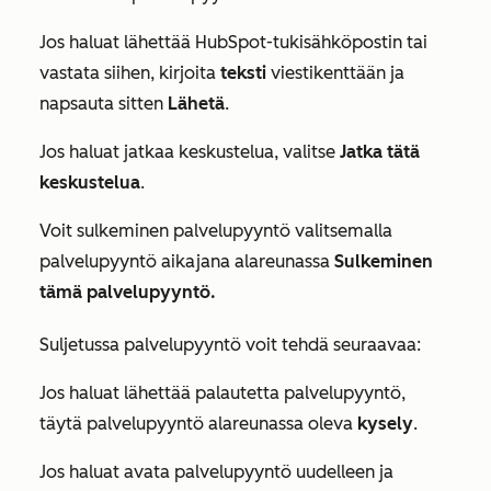
Jos haluat lähettää HubSpot-tukisähköpostin tai
vastata siihen, kirjoita
teksti
viestikenttään ja
napsauta sitten
Lähetä
.
Jos haluat jatkaa keskustelua, valitse
Jatka tätä
keskustelua
.
Voit sulkeminen palvelupyyntö valitsemalla
palvelupyyntö aikajana alareunassa
Sulkeminen
tämä palvelupyyntö.
Suljetussa palvelupyyntö voit tehdä seuraavaa:
Jos haluat lähettää palautetta palvelupyyntö,
täytä palvelupyyntö alareunassa oleva
kysely
.
Jos haluat avata palvelupyyntö uudelleen ja