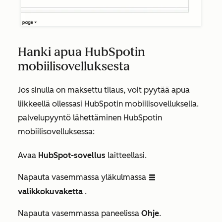
Hanki apua HubSpotin
mobiilisovelluksesta
Jos sinulla on maksettu tilaus, voit pyytää apua
liikkeellä ollessasi HubSpotin mobiilisovelluksella.
palvelupyyntö lähettäminen HubSpotin
mobiilisovelluksessa:
Avaa
HubSpot-sovellus
laitteellasi.
Napauta vasemmassa yläkulmassa
listView
valikkokuvaketta
.
Napauta
vasemmassa paneelissa
Ohje
.