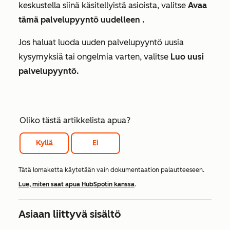
keskustella siinä käsitellyistä asioista, valitse
Avaa
tämä palvelupyyntö uudelleen .
Jos haluat luoda uuden palvelupyyntö uusia
kysymyksiä tai ongelmia varten, valitse
Luo uusi
palvelupyyntö.
Oliko tästä artikkelista apua?
Kyllä
Ei
Tätä lomaketta käytetään vain dokumentaation palautteeseen.
Lue, miten saat apua HubSpotin kanssa
.
Asiaan liittyvä sisältö