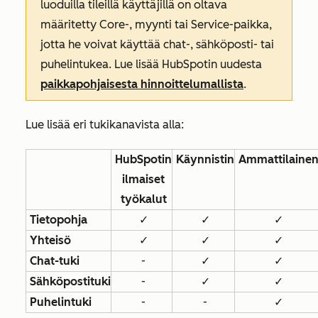
luoduilla tileillä käyttäjillä on oltava
määritetty Core-, myynti tai Service-paikka,
jotta he voivat käyttää chat-, sähköposti- tai
puhelintukea. Lue lisää HubSpotin uudesta
paikkapohjaisesta hinnoittelumallista
.
Lue lisää eri tukikanavista alla:
HubSpotin
Käynnistin
Ammattilaine
ilmaiset
työkalut
Tietopohja
✓
✓
✓
Yhteisö
✓
✓
✓
Chat-tuki
-
✓
✓
Sähköpostituki
-
✓
✓
Puhelintuki
-
-
✓