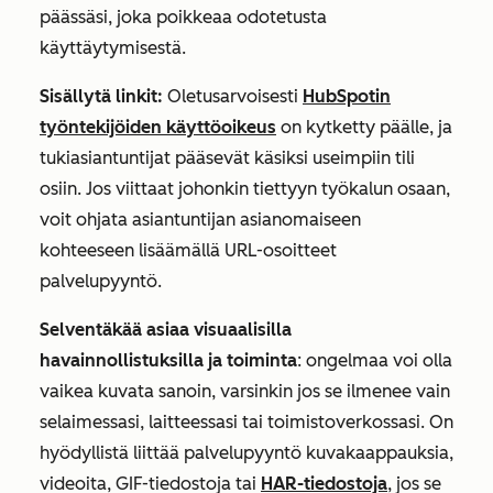
päässäsi, joka poikkeaa odotetusta
käyttäytymisestä.
Sisällytä linkit:
Oletusarvoisesti
HubSpotin
työntekijöiden käyttöoikeus
on kytketty päälle, ja
tukiasiantuntijat pääsevät käsiksi useimpiin tili
osiin. Jos viittaat johonkin tiettyyn työkalun osaan,
voit ohjata asiantuntijan asianomaiseen
kohteeseen lisäämällä URL-osoitteet
palvelupyyntö.
Selventäkää asiaa visuaalisilla
havainnollistuksilla ja toiminta
: ongelmaa voi olla
vaikea kuvata sanoin, varsinkin jos se ilmenee vain
selaimessasi, laitteessasi tai toimistoverkossasi. On
hyödyllistä liittää palvelupyyntö kuvakaappauksia,
videoita, GIF-tiedostoja tai
HAR-tiedostoja
, jos se