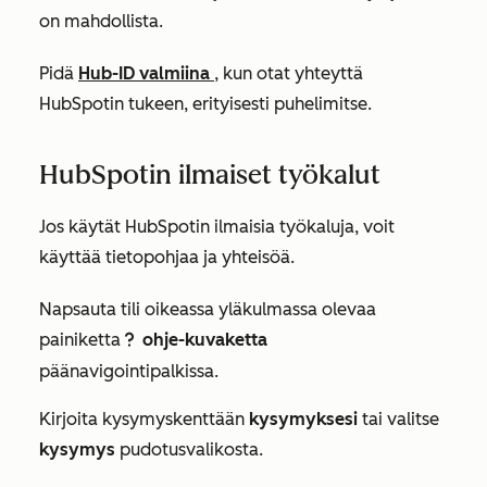
on mahdollista.
Pidä
Hub-ID valmiina
, kun otat yhteyttä
HubSpotin tukeen, erityisesti puhelimitse.
HubSpotin ilmaiset työkalut
Jos käytät
HubSpotin ilmaisia työkaluja
, voit
käyttää tietopohjaa ja yhteisöä.
Napsauta tili oikeassa yläkulmassa olevaa
painiketta
ohje-kuvaketta
questioncircleIcon help
päänavigointipalkissa.
Kirjoita
kysymyskenttään
kysymyksesi
tai valitse
kysymys
pudotusvalikosta.