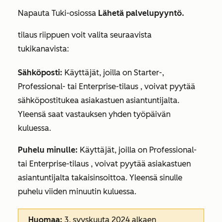
Napauta
Tuki-osiossa
Lähetä palvelupyyntö.
tilaus riippuen voit valita seuraavista
tukikanavista:
Sähköposti
:
Käyttäjät, joilla on
Starter-
,
Professional-
tai
Enterprise-tilaus
, voivat pyytää
sähköpostitukea asiakastuen asiantuntijalta.
Yleensä saat vastauksen yhden työpäivän
kuluessa.
Puhelu minulle:
Käyttäjät, joilla on
Professional-
tai
Enterprise-tilaus
, voivat pyytää asiakastuen
asiantuntijalta takaisinsoittoa. Yleensä sinulle
puhelu viiden minuutin kuluessa.
Huomaa:
3. syyskuuta 2024 alkaen