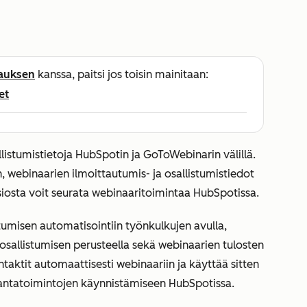
lauksen
kanssa, paitsi jos toisin mainitaan:
et
llistumistietoja HubSpotin ja GoToWebinarin välillä.
, webinaarien ilmoittautumis- ja osallistumistiedot
siosta voit seurata webinaaritoimintaa HubSpotissa.
tumisen automatisointiin työnkulkujen avulla,
sallistumisen perusteella sekä webinaarien tulosten
ntaktit automaattisesti webinaariin ja käyttää sitten
urantatoimintojen käynnistämiseen HubSpotissa.