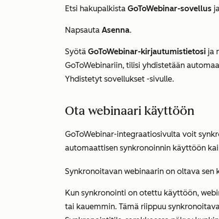
Etsi hakupalkista
GoToWebinar-sovellus
ja
Napsauta
Asenna
.
Syötä
GoToWebinar-kirjautumistietosi
ja 
GoToWebinariin, tilisi yhdistetään automaat
Yhdistetyt sovellukset
-sivulle.
Ota webinaari käyttöön
GoToWebinar-integraatiosivulta voit synk
automaattisen synkronoinnin käyttöön kaik
Synkronoitavan webinaarin on oltava sen 
Kun synkronointi on otettu käyttöön, webin
tai kauemmin. Tämä riippuu synkronoitava