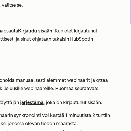
 valitse se.
napsauta
Kirjaudu sisään
. Kun olet kirjautunut
tisesti ja sinut ohjataan takaisin HubSpotin
ronoida manuaalisesti aiemmat webinaarit ja ottaa
ille uusille webinaareille. Huomaa seuraavaa:
käyttäjän
järjestämä
, joka on kirjautunut sisään.
aarin synkronointi voi kestää 1 minuutista 2 tuntiin
ksi jonossa olevan tiedon määrästä.