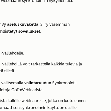
webinaarin synkronoinnin nykyinen tila.
in
asetuskuvaketta
. Siiry vasemman
hdistetyt sovellukset
.
-välilehdelle.
-välilehdillä voit tarkastella kaikkia tulevia ja
 tilistä.
 valitsemalla
valintaruudun
Synkronointi-
tietoja GoToWebinarista.
stä kaikille webinaareille, jotka on luotu ennen
tomaattisen synkronoinnin käyttöön uusille