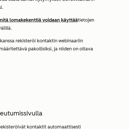
i.
mitä lomakekenttiä voidaan käyttää
tietojen
lillä.
anssa rekisteröi kontaktin webinaariin
määritettävä pakollisiksi, ja niiden on oltava
eutumissivulla
ekisteröivät kontaktit automaattisesti