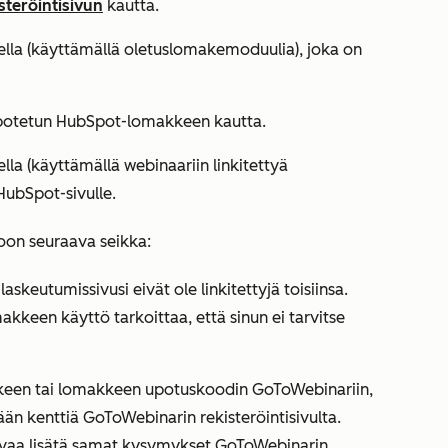
teröintisivun
kautta.
lla (käyttämällä oletuslomakemoduulia), joka on
e upotetun HubSpot-lomakkeen kautta.
la (käyttämällä webinaariin linkitettyä
HubSpot-sivulle.
oon seuraava seikka:
skeutumissivusi eivät ole linkitettyjä toisiinsa.
keen käyttö tarkoittaa, että sinun ei tarvitse
kkeen tai lomakkeen upotuskoodin GoToWebinariin,
ään kenttiä GoToWebinarin rekisteröintisivulta.
tavaa lisätä samat kysymykset GoToWebinarin