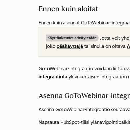
Ennen kuin aloitat
Ennen kuin asennat GoToWebinar-integraat
Jotta voit yhd
Käyttöoikeudet edellytetään
joko
pääkäyttäjä
tai sinulla on oltava
A
GoToWebinar-integraatio voidaan liittää v
integraatiota
yksinkertaisen integraation 
Asenna GoToWebinar-integr
Asenna GoToWebinar-integraatio seuraavas
Napsauta HubSpot-tilisi ylänavigointipalk