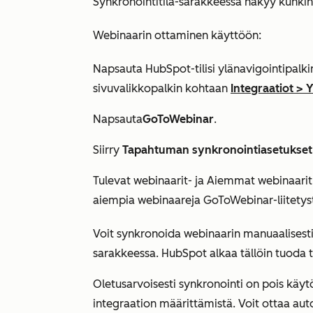
Synkronointitila-sarakkeessa
näkyy kunkin 
Webinaarin ottaminen käyttöön:
Napsauta HubSpot-tilisi ylänavigointipalk
sivuvalikkopalkin kohtaan
Integraatiot
>
Y
Napsauta
GoToWebinar
.
Siirry
Tapahtuman synkronointiasetukset
Tulevat webinaarit-
ja
Aiemmat webinaarit
aiempia webinaareja GoToWebinar-liitetystä
Voit synkronoida webinaarin manuaalisesti
sarakkeessa
. HubSpot alkaa tällöin tuoda 
Oletusarvoisesti synkronointi on pois käytö
integraation määrittämistä. Voit ottaa au