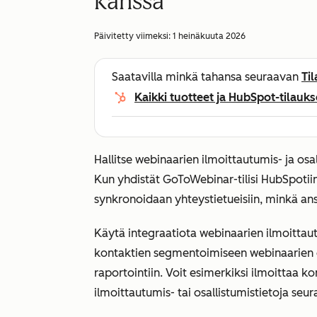
kanssa
Päivitetty viimeksi:
1 heinäkuuta 2026
Saatavilla minkä tahansa seuraavan
Ti
Kaikki tuotteet ja HubSpot-tilauks
Hallitse webinaarien ilmoittautumis- ja osa
Kun yhdistät GoToWebinar-tilisi HubSpotiin
synkronoidaan yhteystietueisiin, minkä an
Käytä integraatiota webinaarien ilmoittau
kontaktien segmentoimiseen webinaarien o
raportointiin. Voit esimerkiksi ilmoittaa ko
ilmoittautumis- tai osallistumistietoja se