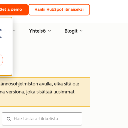
Get a demo
Hanki HubSpot ilmaiseksi
re
lutus
Yhteisö
Blogit
s,
nnösohjelmiston avulla, eikä sitä ole
ana versiona, joka sisältää uusimmat