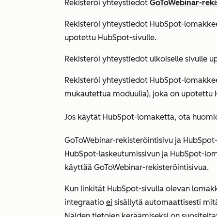
Rekisteröi yhteystiedot
GoToWebinar-rekis
Rekisteröi yhteystiedot HubSpot-lomakkee
upotettu HubSpot-sivulle.
Rekisteröi yhteystiedot ulkoiselle sivull
Rekisteröi yhteystiedot HubSpot-lomakkeel
mukautettua moduulia), joka on upotettu 
Jos käytät HubSpot-lomaketta, ota huomi
GoToWebinar-rekisteröintisivu ja HubSpot-la
HubSpot-laskeutumissivun ja HubSpot-lomak
käyttää GoToWebinar-rekisteröintisivua.
Kun linkität HubSpot-sivulla olevan loma
integraatio
ei
sisällytä automaattisesti mit
Näiden tietojen keräämiseksi on suositel