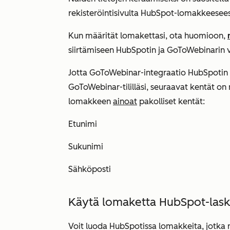
rekisteröintisivulta HubSpot-lomakkeesees
Kun määrität lomakettasi, ota huomioon,
siirtämiseen HubSpotin ja GoToWebinarin vä
Jotta GoToWebinar-integraatio HubSpotin k
GoToWebinar-tililläsi, seuraavat kentät on 
lomakkeen
ainoat
pakolliset kentät:
Etunimi
Sukunimi
Sähköposti
Käytä lomaketta HubSpot-lask
Voit luoda HubSpotissa lomakkeita, jotka r