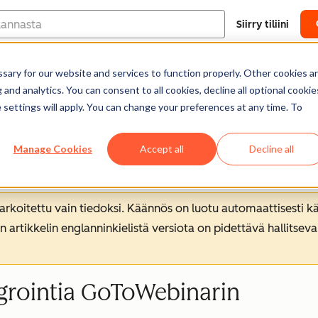
Siirry tiliini
ary for our website and services to function properly. Other cookies a
Ohjekeskus
Dokumentointi
Kou
and analytics. You can consent to all cookies, decline all optional cookie
 settings will apply. You can change your preferences at any time. To
Manage Cookies
Accept all
Decline all
koitettu vain tiedoksi. Käännös on luotu automaattisesti kää
n artikkelin englanninkielistä versiota on pidettävä hallitsev
grointia GoToWebinarin