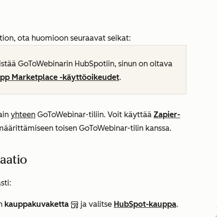
ion, ota huomioon seuraavat seikat:
istää GoToWebinarin HubSpotiin, sinun on oltava
pp Marketplace -käyttöoikeudet
.
ain
yhteen
GoToWebinar-tiliin. Voit käyttää
Zapier-
määrittämiseen toisen GoToWebinar-tilin kanssa.
aatio
ti:
in
kauppakuvaketta
ja valitse
HubSpot-kauppa
.