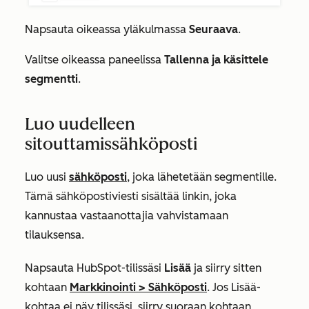
Napsauta oikeassa yläkulmassa
Seuraava
.
Valitse oikeassa paneelissa
Tallenna ja käsittele
segmentti
.
Luo uudelleen
sitouttamissähköposti
Luo uusi
sähköposti
, joka lähetetään segmentille.
Tämä sähköpostiviesti sisältää linkin, joka
kannustaa vastaanottajia vahvistamaan
tilauksensa.
Napsauta HubSpot-tilissäsi
Lisää
ja siirry sitten
kohtaan
Markkinointi
>
Sähköposti
. Jos
Lisää
-
kohtaa ei näy tilissäsi, siirry suoraan kohtaan