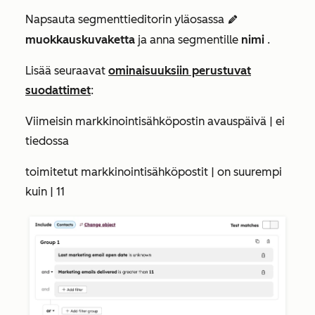
Napsauta segmenttieditorin yläosassa
edit
muokkauskuvaketta
ja anna segmentille
nimi
.
Lisää seuraavat
ominaisuuksiin perustuvat
suodattimet
:
Viimeisin markkinointisähköpostin avauspäivä | ei
tiedossa
toimitetut markkinointisähköpostit | on suurempi
kuin | 11