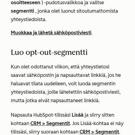
osoitteeseen
) -pudotusvalikkoa ja valitse
segmentti
, jonka olet luonut sitoutumattomista
yhteystiedoista.
Muokkaa ja lähetä sähköpostiviesti
.
Luo opt-out-segmentti
Kun olet odottanut viikon, että yhteystietosi
saavat sähköpostin ja napsauttavat linkkiä, jos he
haluavat tilata uudelleen, voit luoda segmentin
yhteystiedoista, joille lähetettiin sähköpostiviesti,
mutta jotka eivät napsauttaneet linkkiä.
Napsauta HubSpot-tilissäsi
Lisää
ja siirry sitten
kohtaan
CRM
>
Segmentit
. Jos
Lisää
-kohtaa ei näy
tilissäsi, siirry suoraan kohtaan
CRM
>
Segmentit
.