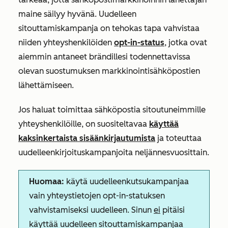
maine säilyy hyvänä. Uudelleen
sitouttamiskampanja on tehokas tapa vahvistaa
niiden yhteyshenkilöiden
opt-in-status
, jotka ovat
aiemmin antaneet brändillesi todennettavissa
olevan suostumuksen markkinointisähköpostien
lähettämiseen.
Jos haluat toimittaa sähköpostia sitoutuneimmille
yhteyshenkilöille, on suositeltavaa
käyttää
kaksinkertaista sisäänkirjautumista
ja toteuttaa
uudelleenkirjoituskampanjoita neljännesvuosittain.
Huomaa:
käytä uudelleenkutsukampanjaa
vain yhteystietojen opt-in-statuksen
vahvistamiseksi uudelleen. Sinun
ei
pitäisi
käyttää uudelleen sitouttamiskampanjaa