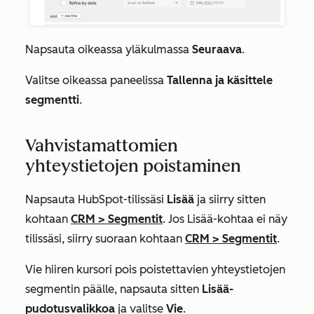
Napsauta oikeassa yläkulmassa
Seuraava
.
Valitse oikeassa paneelissa
Tallenna ja käsittele
segmentti
.
Vahvistamattomien
yhteystietojen poistaminen
Napsauta HubSpot-tilissäsi
Lisää
ja siirry sitten
kohtaan
CRM
>
Segmentit
. Jos
Lisää
-kohtaa ei näy
tilissäsi, siirry suoraan kohtaan
CRM
>
Segmentit
.
Vie hiiren kursori pois poistettavien yhteystietojen
segmentin päälle, napsauta sitten
Lisää-
pudotusvalikkoa
ja valitse
Vie
.