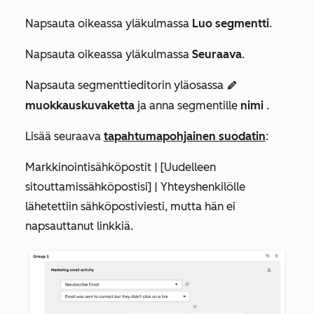
Napsauta oikeassa yläkulmassa
Luo segmentti
.
Napsauta oikeassa yläkulmassa
Seuraava
.
Napsauta segmenttieditorin yläosassa
edit
muokkauskuvaketta
ja anna segmentille
nimi
.
Lisää seuraava
tapahtumapohjainen suodatin
:
Markkinointisähköpostit | [Uudelleen
sitouttamissähköpostisi] | Yhteyshenkilölle
lähetettiin sähköpostiviesti, mutta hän ei
napsauttanut linkkiä.