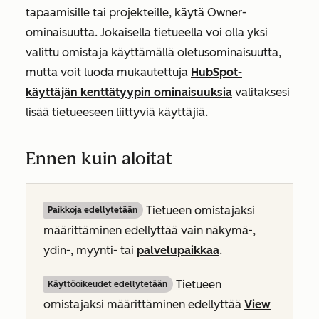
tapaamisille tai projekteille, käytä
Owner-
ominaisuutta
. Jokaisella tietueella voi olla yksi
valittu omistaja käyttämällä oletusominaisuutta,
mutta voit luoda mukautettuja
HubSpot-
käyttäjän kenttätyypin ominaisuuksia
valitaksesi
lisää tietueeseen liittyviä käyttäjiä.
Ennen kuin aloitat
Tietueen omistajaksi
Paikkoja edellytetään
määrittäminen edellyttää vain näkymä-,
ydin-, myynti- tai
palvelupaikkaa
.
Tietueen
Käyttöoikeudet edellytetään
omistajaksi määrittäminen edellyttää
View