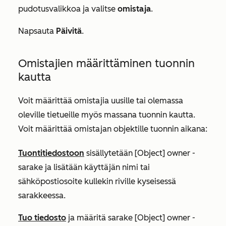
pudotusvalikkoa ja valitse
omistaja
.
Napsauta
Päivitä
.
Omistajien määrittäminen tuonnin
kautta
Voit määrittää omistajia uusille tai olemassa
oleville tietueille myös massana tuonnin kautta.
Voit määrittää omistajan objektille tuonnin aikana:
Tuontitiedostoon
sisällytetään
[
Object] owner
-
sarake ja lisätään käyttäjän nimi tai
sähköpostiosoite kullekin riville kyseisessä
sarakkeessa.
Tuo tiedosto
ja määritä sarake
[Object] owner
-