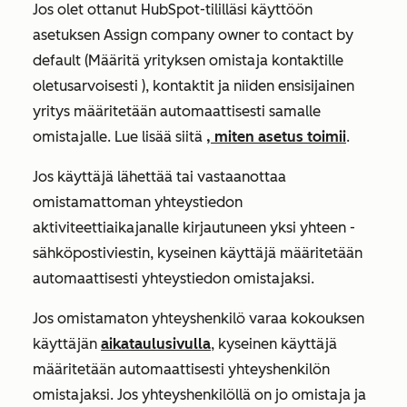
Jos olet ottanut HubSpot-tililläsi käyttöön
asetuksen
Assign company owner to contact by
default (Määritä yrityksen omistaja kontaktille
oletusarvoisesti
), kontaktit ja niiden ensisijainen
yritys määritetään automaattisesti samalle
omistajalle. Lue lisää siitä
, miten asetus toimii
.
Jos käyttäjä lähettää tai vastaanottaa
omistamattoman yhteystiedon
aktiviteettiaikajanalle kirjautuneen yksi yhteen -
sähköpostiviestin, kyseinen käyttäjä määritetään
automaattisesti yhteystiedon omistajaksi.
Jos omistamaton yhteyshenkilö varaa kokouksen
käyttäjän
aikataulusivulla
, kyseinen käyttäjä
määritetään automaattisesti yhteyshenkilön
omistajaksi. Jos yhteyshenkilöllä on jo omistaja ja