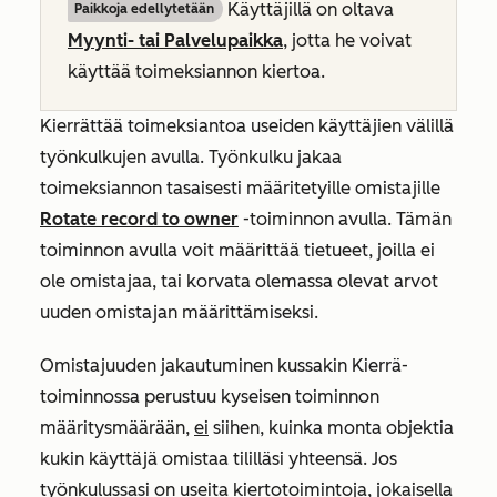
Käyttäjillä on oltava
Paikkoja edellytetään
Myynti- tai Palvelupaikka
, jotta he voivat
käyttää toimeksiannon kiertoa.
Kierrättää toimeksiantoa useiden käyttäjien välillä
työnkulkujen avulla. Työnkulku jakaa
toimeksiannon
tasaisesti
määritetyille omistajille
Rotate record to owner
-toiminnon avulla. Tämän
toiminnon avulla voit määrittää tietueet, joilla ei
ole omistajaa, tai korvata olemassa olevat arvot
uuden omistajan määrittämiseksi.
Omistajuuden jakautuminen kussakin Kierrä-
toiminnossa perustuu kyseisen toiminnon
määritysmäärään,
ei
siihen, kuinka monta objektia
kukin käyttäjä omistaa tililläsi yhteensä. Jos
työnkulussasi on useita kiertotoimintoja, jokaisella