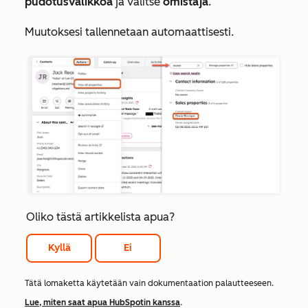
pudotusvalikkoa
ja valitse
omistaja
.
Muutoksesi tallennetaan automaattisesti.
Oliko tästä artikkelista apua?
Kyllä
Ei
Tätä lomaketta käytetään vain dokumentaation palautteeseen.
Lue, miten saat apua HubSpotin kanssa
.