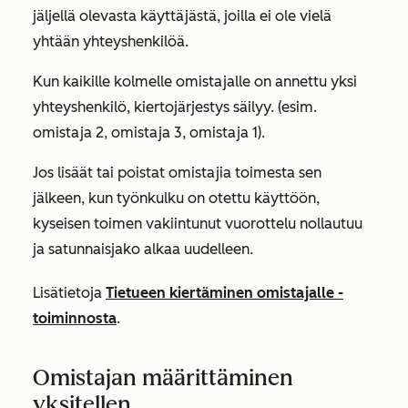
jäljellä olevasta käyttäjästä, joilla ei ole vielä
yhtään yhteyshenkilöä.
Kun kaikille kolmelle omistajalle on annettu yksi
yhteyshenkilö, kiertojärjestys säilyy. (esim.
omistaja 2, omistaja 3, omistaja 1).
Jos lisäät tai poistat omistajia toimesta sen
jälkeen, kun työnkulku on otettu käyttöön,
kyseisen toimen vakiintunut vuorottelu nollautuu
ja satunnaisjako alkaa uudelleen.
Lisätietoja
Tietueen kiertäminen omistajalle
-
toiminnosta
.
Omistajan määrittäminen
yksitellen