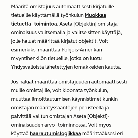
Määritä omistajuus automaattisesti kirjatuille
tietueille käyttämällä työnkulun
Muokkaa
tietuetta
-toimintoa
. Aseta
[Objektin] omistaja-
ominaisuus
valitsemalla ja valitse sitten käyttäjä,
jolle haluat määrittää kirjatut objektit. Voit
esimerkiksi määrittää Pohjois-Amerikan
myyntihenkilön tietueille, jotka on luotu
Yhdysvalloista lähetettyjen lomakkeiden kautta.
Jos haluat määrittää omistajuuden automaattisesti
muille omistajille, voit kloonata työnkulun,
muuttaa ilmoittautumisen käynnistimet kunkin
omistajan määrityssääntöjen perusteella ja
päivittää valitun omistajan
Aseta [Objekti]-
ominaisuuden arvo
-toiminnossa. Voit myös
käyttää
haarautumislogiikkaa
määrittääksesi eri