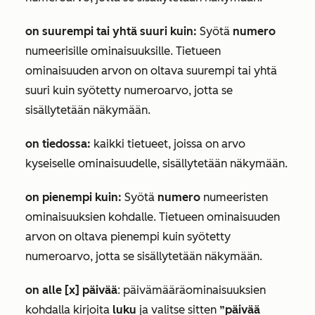
on suurempi tai yhtä suuri kuin:
Syötä
numero
numeerisille
ominaisuuksille. Tietueen
ominaisuuden arvon on oltava suurempi tai yhtä
suuri kuin syötetty numeroarvo, jotta se
sisällytetään näkymään.
on tiedossa:
kaikki tietueet, joissa on arvo
kyseiselle ominaisuudelle, sisällytetään näkymään.
on pienempi kuin:
Syötä
numero
numeeristen
ominaisuuksien kohdalle. Tietueen ominaisuuden
arvon on oltava pienempi kuin syötetty
numeroarvo, jotta se sisällytetään näkymään.
on alle [x] päivää
:
päivämääräominaisuuksien
kohdalla kirjoita
luku
ja valitse sitten
”päivää