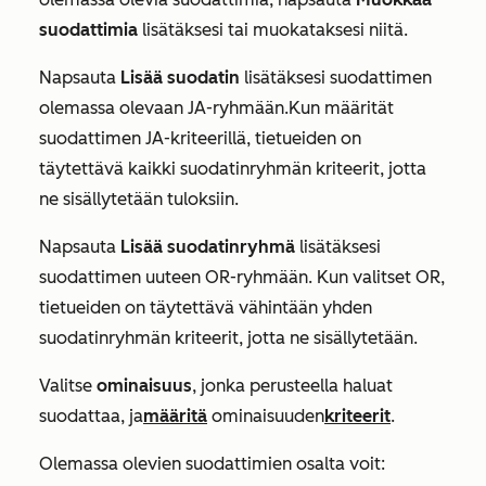
suodattimia
lisätäksesi tai muokataksesi niitä.
Napsauta
Lisää suodatin
lisätäksesi suodattimen
olemassa olevaan
JA-ryhmään.
Kun määrität
suodattimen
JA-kriteerillä
, tietueiden on
täytettävä kaikki suodatinryhmän kriteerit, jotta
ne sisällytetään tuloksiin.
Napsauta
Lisää suodatinryhmä
lisätäksesi
suodattimen uuteen
OR-ryhmään. Kun
valitset
OR
,
tietueiden on täytettävä vähintään yhden
suodatinryhmän kriteerit, jotta ne sisällytetään.
Valitse
ominaisuus
, jonka perusteella haluat
suodattaa, ja
määritä
ominaisuuden
kriteerit
.
Olemassa olevien suodattimien osalta voit: