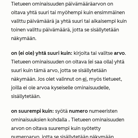
Tietueen ominaisuuden päivämääräarvon on
oltava yhtä suuri tai myöhempi kuin ensimmäinen
valittu päivämäärä ja yhtä suuri tai aikaisempi kuin
toinen valittu päivämäärä, jotta se sisällytetään
näkymään.
on (ei ole) yhtä suuri kuin:
kirjoita tai valitse
arvo
.
Tietueen ominaisuuden on oltava (ei saa olla) yhtä
suuri kuin tämä arvo, jotta se sisällytetään
näkymään. Jos olet valinnut
on
ei
,
myös tietueet,
joilla ei ole arvoa kyseiselle ominaisuudelle,
sisällytetään.
on suurempi kuin:
syötä
numero
numeeristen
ominaisuuksien
kohdalla
.
Tietueen ominaisuuden
arvon on oltava suurempi kuin syötetty
numeroarvo, jotta se sisällytetään näkymään.