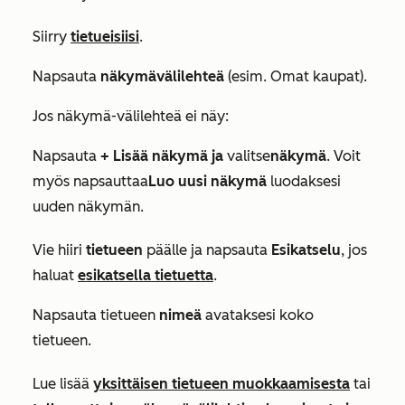
Siirry
tietueisiisi
.
Napsauta
näkymävälilehteä
(esim.
Omat kaupat
).
Jos näkymä-välilehteä ei näy:
Napsauta
+ Lisää näkymä ja
valitse
näkymä
. Voit
myös napsauttaa
Luo uusi näkymä
luodaksesi
uuden näkymän.
Vie hiiri
tietueen
päälle ja napsauta
Esikatselu
, jos
haluat
esikatsella tietuetta
.
Napsauta tietueen
nimeä
avataksesi koko
tietueen.
Lue lisää
yksittäisen tietueen muokkaamisesta
tai