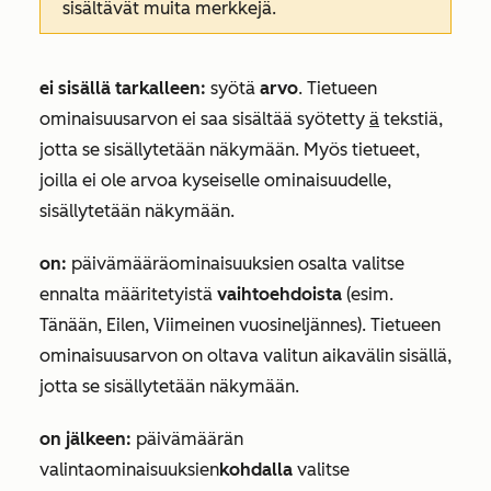
sisältävät muita merkkejä.
ei sisällä tarkalleen:
syötä
arvo
. Tietueen
ominaisuusarvon ei saa sisältää syötetty
ä
tekstiä,
jotta se sisällytetään näkymään. Myös tietueet,
joilla ei ole arvoa kyseiselle ominaisuudelle,
sisällytetään näkymään.
on:
päivämääräominaisuuksien
osalta valitse
ennalta määritetyistä
vaihtoehdoista
(esim.
Tänään, Eilen, Viimeinen vuosineljännes). Tietueen
ominaisuusarvon on oltava valitun aikavälin sisällä,
jotta se sisällytetään näkymään.
on jälkeen:
päivämäärän
valintaominaisuuksien
kohdalla
valitse