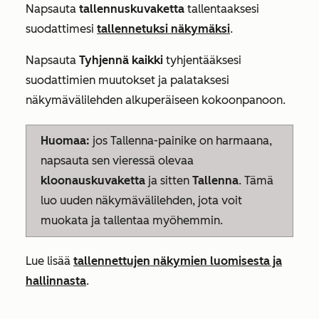
Napsauta
tallennuskuvaketta
tallentaaksesi
suodattimesi
tallennetuksi näkymäksi
.
Napsauta
Tyhjennä kaikki
tyhjentääksesi
suodattimien muutokset ja palataksesi
näkymävälilehden alkuperäiseen kokoonpanoon.
Huomaa:
jos
Tallenna-painike
on harmaana,
napsauta sen vieressä olevaa
kloonauskuvaketta
ja sitten
Tallenna
. Tämä
luo uuden näkymävälilehden, jota voit
muokata ja tallentaa myöhemmin.
Lue lisää
tallennettujen näkymien luomisesta ja
hallinnasta
.