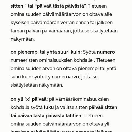
sitten
”
tai
”päivää tästä päivästä
”. Tietueen
ominaisuuden päivämääräarvon on oltava alle
kyseisen päivämäärän verran ennen tai jälkeen
tämän päivän päivämäärän, jotta se sisällytetään
näkymään.
on pienempi tai yhtä suuri kuin:
Syötä
numero
numeeristen ominaisuuksien
kohdalle
.
Tietueen
ominaisuuden arvon on oltava pienempi tai yhtä
suuri kuin syötetty numeroarvo, jotta se
sisällytetään näkymään.
on yli [x] päivää
:
päivämääräominaisuuksien
kohdalla syötä
luku
ja valitse sitten
päivää sitten
tai
päivää tästä päivästä lähtien
. Tietueen
ominaisuuden päivämääräarvon on oltava yli