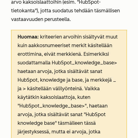
arvo kaksoislaattoihin (esim. "HubSpot-
tietokanta"), jotta suodatus tehdään täsmällisen
vastaavuuden perusteella.
Huomaa:
kriteerien arvoihin sisältyvät muut
kuin aakkosnumeeriset merkit käsitellään
erottimina, eivät merkkienä. Esimerkiksi
suodattamalla
HubSpot_knowledge_base>
haetaan arvoja, jotka sisältävät
sanat
HubSpot
,
knowledge
ja
base
, ja merkkejä _
ja > käsitellään välilyönteinä. Vaikka
käytätkin kaksoislaattoja, kuten
"HubSpot_knowledge_base>"
, haetaan
arvoja, jotka sisältävät
sanat "HubSpot
knowledge base"
täsmälleen tässä
järjestyksessä, mutta ei arvoja, jotka