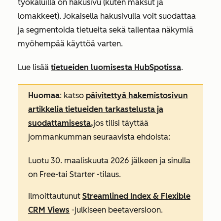
työkaluilla on hakusivu (kuten maksut ja
lomakkeet). Jokaisella hakusivulla voit suodattaa
ja segmentoida tietueita sekä tallentaa näkymiä
myöhempää käyttöä varten.
Lue lisää
tietueiden luomisesta HubSpotissa
.
Huomaa
: katso
päivitettyä hakemistosivun
artikkelia tietueiden tarkastelusta ja
suodattamisesta,
jos tilisi täyttää
jommankumman seuraavista ehdoista:
Luotu 30. maaliskuuta 2026 jälkeen ja sinulla
on
Free-
tai
Starter
-tilaus.
Ilmoittautunut
Streamlined Index & Flexible
CRM Views
-julkiseen beetaversioon.