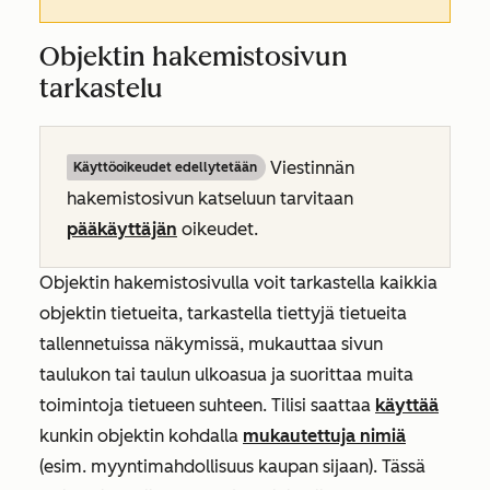
Objektin hakemistosivun
tarkastelu
Viestinnän
Käyttöoikeudet edellytetään
hakemistosivun katseluun tarvitaan
pääkäyttäjän
oikeudet.
Objektin hakemistosivulla voit tarkastella kaikkia
objektin tietueita, tarkastella tiettyjä tietueita
tallennetuissa näkymissä, mukauttaa sivun
taulukon tai taulun ulkoasua ja suorittaa muita
toimintoja tietueen suhteen. Tilisi saattaa
käyttää
kunkin objektin kohdalla
mukautettuja nimiä
(esim. myyntimahdollisuus kaupan sijaan). Tässä