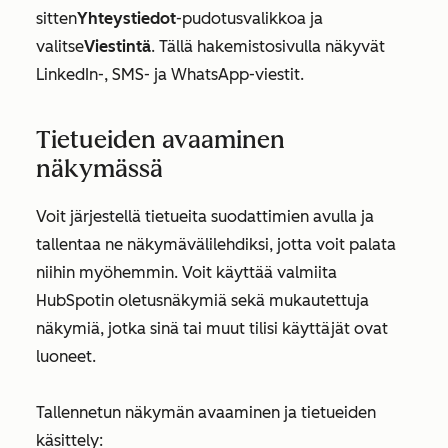
sitten
Yhteystiedot
-pudotusvalikkoa ja
valitse
Viestintä
. Tällä hakemistosivulla näkyvät
LinkedIn-, SMS- ja WhatsApp-viestit.
Tietueiden avaaminen
näkymässä
Voit järjestellä tietueita suodattimien avulla ja
tallentaa ne näkymävälilehdiksi, jotta voit palata
niihin myöhemmin. Voit käyttää valmiita
HubSpotin oletusnäkymiä sekä mukautettuja
näkymiä, jotka sinä tai muut tilisi käyttäjät ovat
luoneet.
Tallennetun näkymän avaaminen ja tietueiden
käsittely: