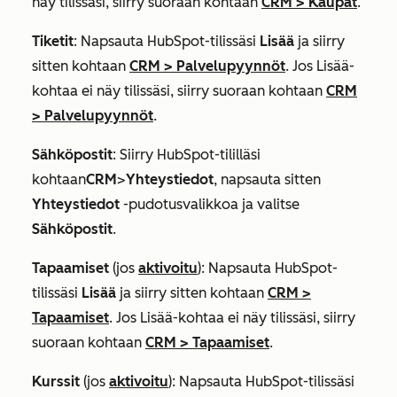
näy tilissäsi, siirry suoraan kohtaan
CRM
>
Kaupat
.
Tiketit
: Napsauta HubSpot-tilissäsi
Lisää
ja siirry
sitten kohtaan
CRM
>
Palvelupyynnöt
. Jos
Lisää
-
kohtaa ei näy tilissäsi, siirry suoraan kohtaan
CRM
>
Palvelupyynnöt
.
Sähköpostit
: Siirry HubSpot-tililläsi
kohtaan
CRM
>
Yhteystiedot
, napsauta sitten
Yhteystiedot
-pudotusvalikkoa ja valitse
Sähköpostit
.
Tapaamiset
(jos
aktivoitu
): Napsauta HubSpot-
tilissäsi
Lisää
ja siirry sitten kohtaan
CRM
>
Tapaamiset
. Jos
Lisää
-kohtaa ei näy tilissäsi, siirry
suoraan kohtaan
CRM
>
Tapaamiset
.
Kurssit
(jos
aktivoitu
): Napsauta HubSpot-tilissäsi