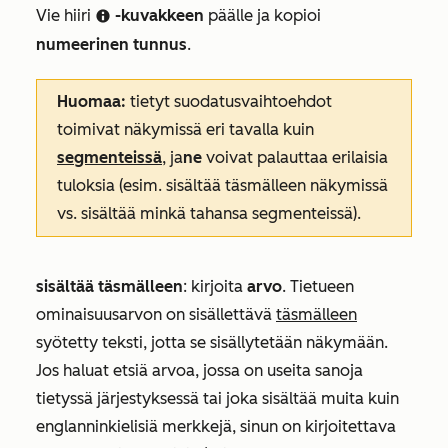
Vie hiiri
-kuvakkeen
päälle ja kopioi
infoCircleIcon
numeerinen tunnus
.
Huomaa:
tietyt suodatusvaihtoehdot
toimivat näkymissä eri tavalla kuin
segmenteissä
, ja
ne
voivat palauttaa erilaisia
tuloksia (esim.
sisältää täsmälleen
näkymissä
vs.
sisältää minkä tahansa
segmenteissä).
sisältää täsmälleen
: kirjoita
arvo
. Tietueen
ominaisuusarvon on sisällettävä
täsmälleen
syötetty teksti, jotta se sisällytetään näkymään.
Jos haluat etsiä arvoa, jossa on useita sanoja
tietyssä järjestyksessä tai joka sisältää muita kuin
englanninkielisiä merkkejä, sinun on kirjoitettava