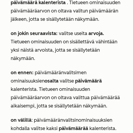
päivämäärä kalenterista
. Tietueen ominaisuuden
päivämääräarvon on oltava valitun päivämäärän
jälkeen, jotta se sisällytetään näkymään.
on jokin seuraavista:
valitse useita
arvoja.
Tietueen ominaisuuden on sisällettävä vähintään
yksi näistä arvoista, jotta se sisällytetään
näkymään.
on ennen:
päivämääränvalitsimen
ominaisuuksien
osalta
valitse
päivämäärä
kalenterista. Tietueen ominaisuuden
päivämääräarvon on oltava valittua päivämäärää
aikaisempi, jotta se sisällytetään näkymään.
on välillä
:
päivämääränvalitsinominaisuuksien
kohdalla valitse kaksi
päivämäärää
kalenterista.