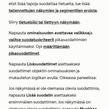
etsit lisää tapoja suodattaa tietueita, lue lisää
tallennettujen näkymien ja segmenttien eroista
.
Siirry
tietueisiisi tai tiettyyn näkymään
.
Napsauta
ominaisuuden
avattavaa valikkoa
ja
valitse suodatuskriteerit
pikasuodattimien
käyttämiseksi. Opi
määrittämään
pikasuodattimet
.
Napsauta
Lisäsuodattimet
asettaaksesi
suodattimet objektin ominaisuuksien ja
mukautetun logiikan avulla
. Oikeassa paneelissa:
Jos näkymässä ei ole olemassa olevia suodattimia,
napsauta
Lisää suodatin
asettaaksesi
ensimmäisen suodattimen. Jos näkymässä on
olemassa olevia suodattimia, napsauta
Muokkaa