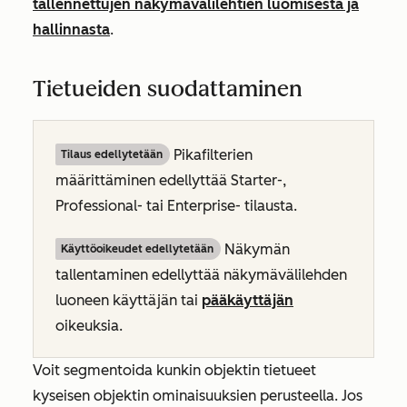
tallennettujen näkymävälilehtien luomisesta ja
hallinnasta
.
Tietueiden suodattaminen
Pikafilterien
Tilaus edellytetään
määrittäminen edellyttää
Starter-
,
Professional- tai
Enterprise-
tilausta.
Näkymän
Käyttöoikeudet edellytetään
tallentaminen edellyttää näkymävälilehden
luoneen käyttäjän tai
pääkäyttäjän
oikeuksia.
Voit segmentoida kunkin objektin tietueet
kyseisen objektin ominaisuuksien perusteella. Jos