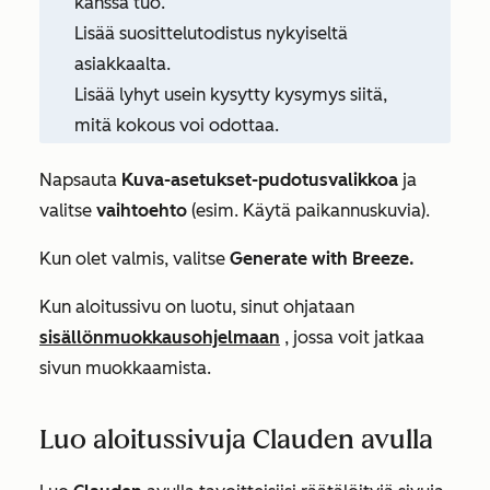
kanssa tuo.
Lisää suosittelutodistus nykyiseltä
asiakkaalta.
Lisää lyhyt usein kysytty kysymys siitä,
mitä kokous voi odottaa.
Napsauta
Kuva-asetukset-pudotusvalikkoa
ja
valitse
vaihtoehto
(esim.
Käytä paikannuskuvia
).
Kun olet valmis, valitse
Generate with Breeze.
Kun aloitussivu on luotu, sinut ohjataan
sisällönmuokkausohjelmaan
, jossa voit jatkaa
sivun muokkaamista.
Luo aloitussivuja Clauden avulla