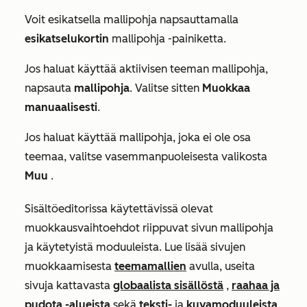
Voit esikatsella mallipohja napsauttamalla
esikatselukortin
mallipohja -painiketta.
Jos haluat käyttää aktiivisen teeman mallipohja,
napsauta
mallipohja
. Valitse sitten
Muokkaa
manuaalisesti
.
Jos haluat käyttää mallipohja, joka ei ole osa
teemaa, valitse vasemmanpuoleisesta valikosta
Muu
.
Sisältöeditorissa käytettävissä olevat
muokkausvaihtoehdot riippuvat sivun mallipohja
ja käytetyistä moduuleista. Lue lisää sivujen
muokkaamisesta
teemamallien
avulla, useita
sivuja kattavasta
globaalista sisällöstä
,
raahaa ja
pudota -alueista
sekä
teksti-
ja
kuvamoduuleista