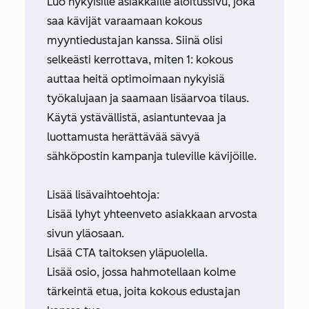
Luo nykyisille asiakkaille aloitussivu, joka
saa kävijät varaamaan kokous
myyntiedustajan kanssa. Siinä olisi
selkeästi kerrottava, miten 1: kokous
auttaa heitä optimoimaan nykyisiä
työkalujaan ja saamaan lisäarvoa tilaus.
Käytä ystävällistä, asiantuntevaa ja
luottamusta herättävää sävyä
sähköpostin kampanja tuleville kävijöille.
Lisää lisävaihtoehtoja:
Lisää lyhyt yhteenveto asiakkaan arvosta
sivun yläosaan.
Lisää CTA taitoksen yläpuolella.
Lisää osio, jossa hahmotellaan kolme
tärkeintä etua, joita kokous edustajan