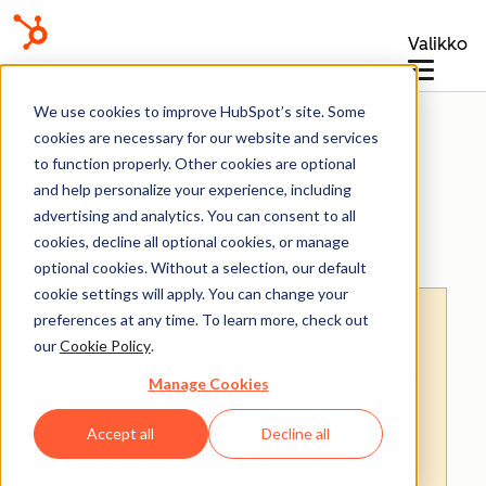
Valikko
Tietämyskanta
We use cookies to improve HubSpot’s site. Some
cookies are necessary for our website and services
to function properly. Other cookies are optional
and help personalize your experience, including
advertising and analytics. You can consent to all
Verkkosivuston sivut ja aloitussivut
cookies, decline all optional cookies, or manage
optional cookies. Without a selection, our default
cookie settings will apply. You can change your
Huomaa: Tämän artikkelin käännös on
preferences at any time. To learn more, check out
tarkoitettu vain tiedoksi. Käännös on luotu
our
Cookie Policy
.
automaattisesti käännösohjelmiston avulla,
Manage Cookies
eikä sitä ole välttämättä tarkistettu. Näin
ollen tämän artikkelin englanninkielistä
Accept all
Decline all
versiota on pidettävä hallitsevana versiona,