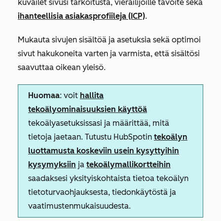
kuvailet sivusi tarkoitusta, vierailijoille tavoite sekä
ihanteellisia asiakasprofiileja (ICP)
.
Mukauta sivujen sisältöä ja asetuksia sekä optimoi
sivut hakukoneita varten ja varmista, että sisältösi
saavuttaa oikean yleisö.
Huomaa
: voit
hallita
tekoälyominaisuuksien käyttöä
tekoälyasetuksissasi ja määrittää, mitä
tietoja jaetaan. Tutustu HubSpotin
tekoälyn
luottamusta koskeviin usein kysyttyihin
kysymyksiin
ja
tekoälymallikortteihin
saadaksesi yksityiskohtaista tietoa tekoälyn
tietoturvaohjauksesta, tiedonkäytöstä ja
vaatimustenmukaisuudesta.