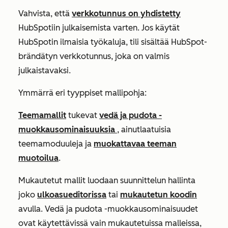
Vahvista, että
verkkotunnus on yhdistetty
HubSpotiin julkaisemista varten. Jos käytät
HubSpotin ilmaisia työkaluja, tili sisältää HubSpot-
brändätyn verkkotunnus, joka on valmis
julkaistavaksi.
Ymmärrä eri tyyppiset mallipohja:
Teemamallit
tukevat
vedä ja pudota -
muokkausominaisuuksia
, ainutlaatuisia
teemamoduuleja ja
muokattavaa teeman
muotoilua
.
Mukautetut mallit luodaan suunnittelun hallinta
joko
ulkoasueditorissa
tai
mukautetun koodin
avulla. Vedä ja pudota -muokkausominaisuudet
ovat käytettävissä vain mukautetuissa malleissa,