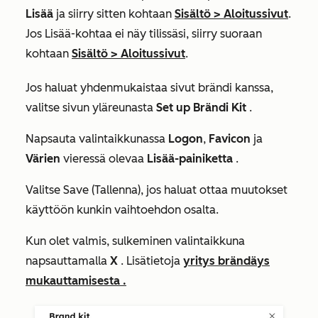
Lisää
ja siirry sitten kohtaan
Sisältö
>
Aloitussivut
.
Jos
Lisää
-kohtaa ei näy tilissäsi, siirry suoraan
kohtaan
Sisältö
>
Aloitussivut
.
Jos haluat yhdenmukaistaa sivut brändi kanssa,
valitse sivun yläreunasta
Set up Brändi Kit
.
Napsauta valintaikkunassa
Logon
,
Favicon
ja
Värien
vieressä olevaa
Lisää-painiketta
.
Valitse Save (Tallenna), jos haluat ottaa muutokset
käyttöön kunkin vaihtoehdon osalta.
Kun olet valmis, sulkeminen valintaikkuna
napsauttamalla
X
. Lisätietoja
yritys brändäys
mukauttamisesta .