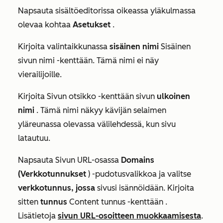
Napsauta sisältöeditorissa oikeassa yläkulmassa
olevaa kohtaa
Asetukset
.
Kirjoita valintaikkunassa
sisäinen nimi
Sisäinen
sivun nimi
-kenttään. Tämä nimi ei näy
vierailijoille.
Kirjoita
Sivun otsikko
-kenttään sivun
ulkoinen
nimi
. Tämä nimi näkyy kävijän selaimen
yläreunassa olevassa välilehdessä, kun sivu
latautuu.
Napsauta
Sivun URL-osassa
Domains
(Verkkotunnukset
) -pudotusvalikkoa ja valitse
verkkotunnus, jossa
sivusi isännöidään. Kirjoita
sitten
tunnus
Content tunnus -kenttään
.
Lisätietoja
sivun URL-osoitteen muokkaamisesta
.