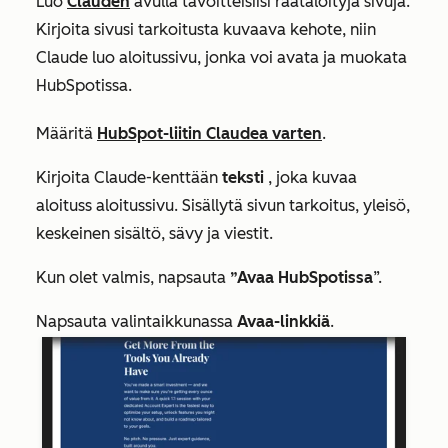
Luo
Clauden
avulla tavoitteisiisi räätälöityjä sivuja.
Kirjoita sivusi tarkoitusta kuvaava kehote, niin
Claude luo aloitussivu, jonka voi avata ja muokata
HubSpotissa.
Määritä
HubSpot-liitin Claudea varten
.
Kirjoita Claude-kenttään
teksti
, joka kuvaa
aloituss aloitussivu. Sisällytä sivun tarkoitus, yleisö,
keskeinen sisältö, sävy ja viestit.
Kun olet valmis, napsauta
”Avaa HubSpotissa
”.
Napsauta valintaikkunassa
Avaa-linkkiä
.