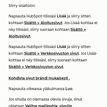
Siirry sisältöön:
Napsauta HubSpot-tilissäsi
Lisää
ja siirry sitten
kohtaan
Sisältö
>
Aloitussivut
. Jos
Lisää
-kohtaa ei
näy tilissäsi, siirry suoraan kohtaan
Sisältö
>
Aloitussivut
.
Napsauta HubSpot-tilissäsi
Lisää
ja siirry sitten
kohtaan
Sisältö
>
Verkkosivuston sivut
. Jos
Lisää
-
kohtaa ei näy tilissäsi, siirry suoraan kohtaan
Sisältö
>
Verkkosivuston sivut
.
Kohdista sivut brändi mukaisesti .
Napsauta oikeassa yläkulmassa
Luo
.
Jos sinulla on olemassa olevia sivuja, sinut
ohjataan
Valitse mallipohja -sivulle
.