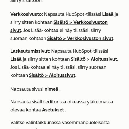
Siirry sisältöön:
Verkkosivusto
: Napsauta HubSpot-tilissäsi
Lisää
ja
siirry sitten kohtaan
Sisältö
>
Verkkosivuston
sivut
. Jos
Lisää
-kohtaa ei näy tilissäsi, siirry
suoraan kohtaan
Sisältö
>
Verkkosivuston sivut
.
Laskeutumissivut
: Napsauta HubSpot-tilissäsi
Lisää
ja siirry sitten kohtaan
Sisältö
>
Aloitussivut
.
Jos
Lisää
-kohtaa ei näy tilissäsi, siirry suoraan
kohtaan
Sisältö
>
Aloitussivut
.
Napsauta sivusi
nimeä
.
Napsauta sisältöeditorissa oikeassa yläkulmassa
olevaa kohtaa
Asetukset
.
Valitse valintaikkunassa vasemmanpuoleisesta