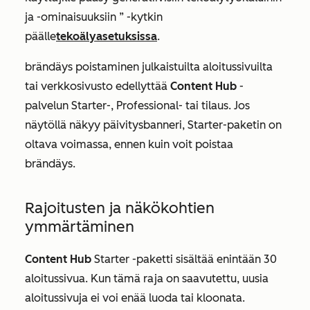
ja -ominaisuuksiin
” -kytkin
päälle
tekoälyasetuksissa
.
brändäys poistaminen julkaistuilta aloitussivuilta
tai verkkosivusto edellyttää
Content Hub
-
palvelun
Starter-
,
Professional-
tai tilaus. Jos
näytöllä näkyy päivitysbanneri, Starter-paketin on
oltava voimassa, ennen kuin voit poistaa
brändäys.
Rajoitusten ja näkökohtien
ymmärtäminen
Content Hub
Starter
-paketti sisältää enintään 30
aloitussivua. Kun tämä raja on saavutettu, uusia
aloitussivuja ei voi enää luoda tai kloonata.