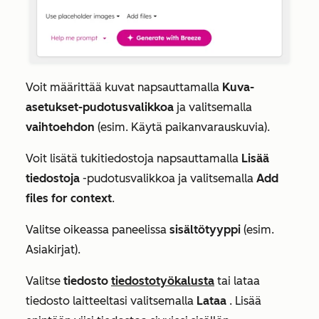
Voit määrittää kuvat napsauttamalla
Kuva-
asetukset-pudotusvalikkoa
ja valitsemalla
vaihtoehdon
(esim.
Käytä paikanvarauskuvia
).
Voit lisätä tukitiedostoja napsauttamalla
Lisää
tiedostoja
-pudotusvalikkoa ja valitsemalla
Add
files for context
.
Valitse oikeassa paneelissa
sisältötyyppi
(esim.
Asiakirjat
).
Valitse
tiedosto
tiedostotyökalusta
tai lataa
tiedosto laitteeltasi valitsemalla
Lataa
. Lisää