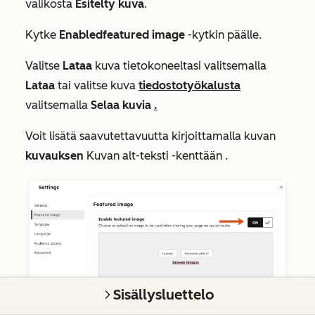
valikosta
Esitelty kuva
.
Kytke
Enabled
featured image
-kytkin päälle.
Valitse
Lataa
kuva tietokoneeltasi valitsemalla
Lataa
tai valitse kuva
tiedostotyökalusta
valitsemalla
Selaa kuvia
.
Voit lisätä saavutettavuutta kirjoittamalla kuvan
kuvauksen
Kuvan alt-teksti -kenttään
.
Sisällysluettelo