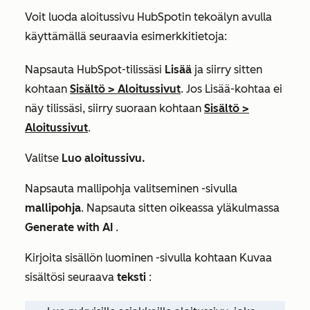
Voit luoda aloitussivu HubSpotin tekoälyn avulla
käyttämällä seuraavia esimerkkitietoja:
Napsauta HubSpot-tilissäsi
Lisää
ja siirry sitten
kohtaan
Sisältö
>
Aloitussivut
. Jos
Lisää
-kohtaa ei
näy tilissäsi, siirry suoraan kohtaan
Sisältö
>
Aloitussivut
.
Valitse
Luo aloitussivu.
Napsauta
mallipohja valitseminen -sivulla
mallipohja
. Napsauta sitten oikeassa yläkulmassa
Generate with AI
.
Kirjoita
sisällön luominen
-sivulla kohtaan
Kuvaa
sisältösi
seuraava
teksti
: