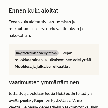
Ennen kuin aloitat
Ennen kuin aloitat sivujen luomisen ja
mukauttamisen, arvostelu vaatimuksiin ja
näkökohtiin.
Sivujen
Käyttöoikeudet edellytetään
muokkaaminen ja julkaiseminen edellyttää
Muokkaa ja julkaise -oikeutta
.
Vaatimusten ymmärtäminen
Jotta sivuja voidaan luoda HubSpotin tekoälyn
avulla,
pääkäyttäjän
on kytkettävä
”Anna
käyttäjille pääsy generatiivisiin tekoälytyökaluihin