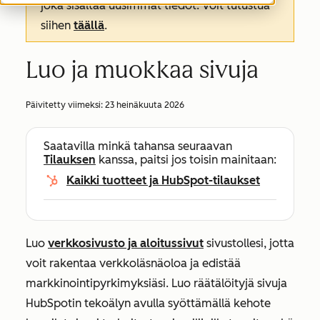
joka sisältää uusimmat tiedot. Voit tutustua
siihen
täällä
.
Luo ja muokkaa sivuja
Päivitetty viimeksi:
23 heinäkuuta 2026
Saatavilla minkä tahansa seuraavan
Tilauksen
kanssa, paitsi jos toisin mainitaan:
Kaikki tuotteet ja HubSpot-tilaukset
Luo
verkkosivusto ja aloitussivut
sivustollesi, jotta
voit rakentaa verkkoläsnäoloa ja edistää
markkinointipyrkimyksiäsi. Luo räätälöityjä sivuja
HubSpotin tekoälyn avulla syöttämällä kehote