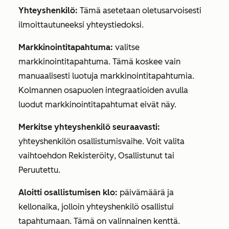
Yhteyshenkilö:
Tämä asetetaan oletusarvoisesti
ilmoittautuneeksi yhteystiedoksi.
Markkinointitapahtuma:
valitse
markkinointitapahtuma. Tämä koskee vain
manuaalisesti luotuja markkinointitapahtumia.
Kolmannen osapuolen integraatioiden avulla
luodut markkinointitapahtumat eivät näy.
Merkitse yhteyshenkilö seuraavasti:
yhteyshenkilön osallistumisvaihe. Voit valita
vaihtoehdon
Rekisteröity
,
Osallistunut
tai
Peruutettu
.
Aloitti osallistumisen klo:
päivämäärä ja
kellonaika, jolloin yhteyshenkilö osallistui
tapahtumaan. Tämä on valinnainen kenttä.