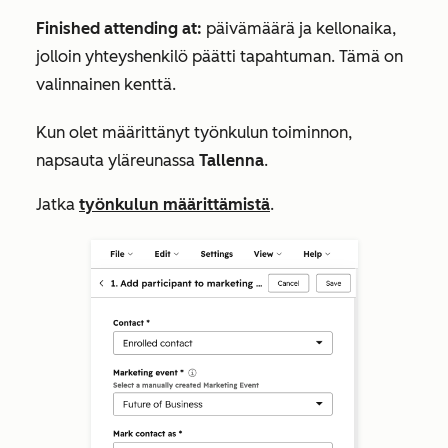
Finished attending at:
päivämäärä ja kellonaika,
jolloin yhteyshenkilö päätti tapahtuman. Tämä on
valinnainen kenttä.
Kun olet määrittänyt työnkulun toiminnon,
napsauta yläreunassa
Tallenna
.
Jatka
työnkulun määrittämistä
.