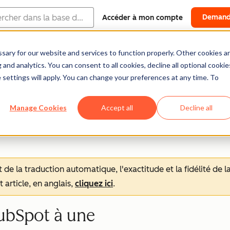
Demand
Accéder à mon compte
ary for our website and services to function properly. Other cookies a
Centre d'aide
Documentation
Formation
and analytics. You can consent to all cookies, decline all optional cookie
 settings will apply. You can change your preferences at any time. To
Manage Cookies
Accept all
Decline all
tat de la traduction automatique, l'exactitude et la fidélité de
 article, en anglais,
cliquez ici
.
ubSpot à une