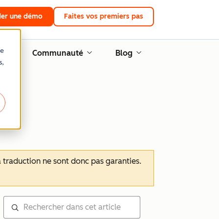
er une démo
Faites vos premiers pas
re
Communauté
Blog
s,
 la traduction ne sont donc pas garanties.