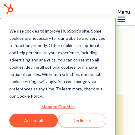
Menu
We use cookies to improve HubSpot’s site. Some
Base de connaissances
cookies are necessary for our website and services
to function properly. Other cookies are optional
and help personalize your experience, including
advertising and analytics. You can consent to all
cookies, decline all optional cookies, or manage
optional cookies. Without a selection, our default
Chatflows
cookie settings will apply. You can change your
preferences at any time. To learn more, check out
our
Cookie Policy
.
Avertissement
: cet article est le résultat de
Manage Cookies
la traduction automatique, l'exactitude et la
fidélité de la traduction ne sont donc pas
Accept all
Decline all
garanties.
Pour consulter la version originale