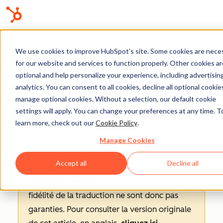
We use cookies to improve HubSpot’s site. Some cookies are nece
Base de connaissances
for our website and services to function properly. Other cookies ar
optional and help personalize your experience, including advertisin
analytics. You can consent to all cookies, decline all optional cookies
manage optional cookies. Without a selection, our default cookie
settings will apply. You can change your preferences at any time. T
learn more, check out our
Cookie Policy
.
Gestion des données
Manage Cookies
Accept all
Decline all
Avertissement
: cet article est le résultat de
la traduction automatique, l'exactitude et la
fidélité de la traduction ne sont donc pas
garanties.
Pour consulter la version originale