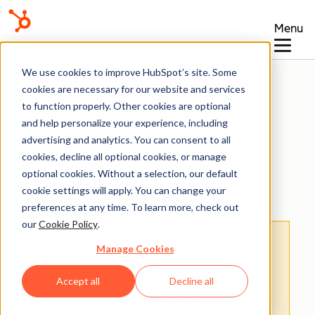
Menu
We use cookies to improve HubSpot’s site. Some
Base de connaissances
cookies are necessary for our website and services
to function properly. Other cookies are optional
and help personalize your experience, including
advertising and analytics. You can consent to all
cookies, decline all optional cookies, or manage
optional cookies. Without a selection, our default
Domaines et URL
cookie settings will apply. You can change your
preferences at any time. To learn more, check out
our
Cookie Policy
.
Avertissement
: cet article est le résultat de
Manage Cookies
la traduction automatique, l'exactitude et la
fidélité de la traduction ne sont donc pas
Accept all
Decline all
garanties.
Pour consulter la version originale