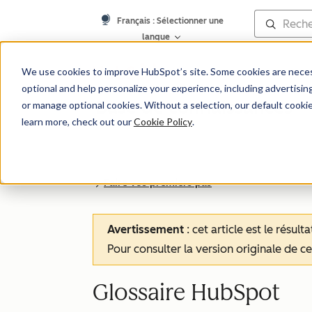
Français
: Sélectionner une
langue
We use cookies to improve HubSpot’s site. Some cookies are necess
optional and help personalize your experience, including advertising 
Base de connaissances
or manage optional cookies. Without a selection, our default cookie
learn more, check out our
Cookie Policy
.
Faire vos premiers pas
Avertissement
: cet article est le résul
Pour consulter la version originale de cet
Glossaire HubSpot