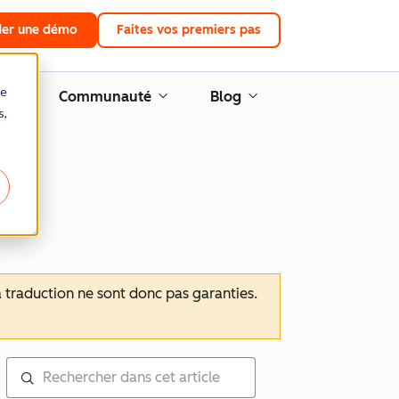
er une démo
Faites vos premiers pas
re
Communauté
Blog
s,
 la traduction ne sont donc pas garanties.