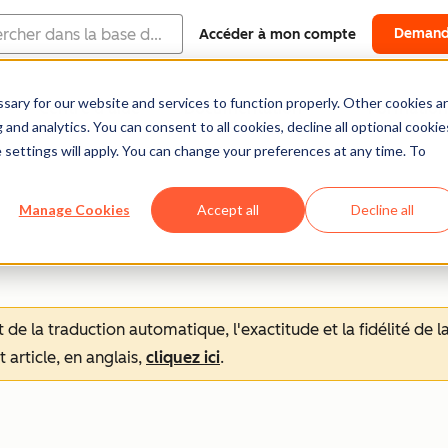
Demand
Accéder à mon compte
ary for our website and services to function properly. Other cookies a
Centre d'aide
Documentation
Formation
and analytics. You can consent to all cookies, decline all optional cookie
 settings will apply. You can change your preferences at any time. To
Manage Cookies
Accept all
Decline all
tat de la traduction automatique, l'exactitude et la fidélité de
 article, en anglais,
cliquez ici
.