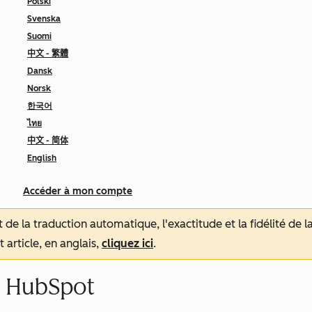
Polski
Svenska
Suomi
中文 - 繁體
Dansk
Norsk
한국어
ไทย
中文 - 简体
English
Accéder à mon compte
tat de la traduction automatique, l'exactitude et la fidélité de
 article, en anglais,
cliquez ici
.
ec HubSpot