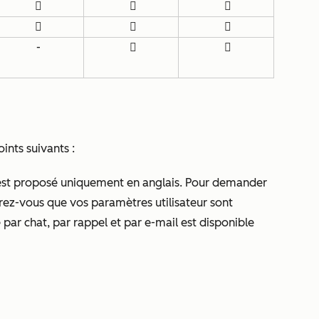






-


nts suivants :
est proposé uniquement en anglais. Pour demander
rez-vous que vos paramètres utilisateur sont
e par chat, par rappel et par e-mail est disponible