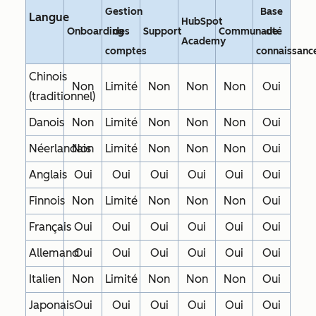
Gestion
Base
Langue
HubSpot
Onboarding
des
Support
Communauté
de
Academy
comptes
connaissanc
Chinois
Non
Limité
Non
Non
Non
Oui
(traditionnel)
Danois
Non
Limité
Non
Non
Non
Oui
Néerlandais
Non
Limité
Non
Non
Non
Oui
Anglais
Oui
Oui
Oui
Oui
Oui
Oui
Finnois
Non
Limité
Non
Non
Non
Oui
Français
Oui
Oui
Oui
Oui
Oui
Oui
Allemand
Oui
Oui
Oui
Oui
Oui
Oui
Italien
Non
Limité
Non
Non
Non
Oui
Japonais
Oui
Oui
Oui
Oui
Oui
Oui