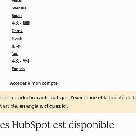
Polski
Svenska
Suomi
中文 - 繁體
Dansk
Norsk
한국어
ไทย
中文 - 简体
English
Accéder à mon compte
tat de la traduction automatique, l'exactitude et la fidélité de
 article, en anglais,
cliquez ici
.
les HubSpot est disponible