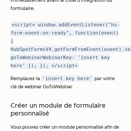
immédiatement avant le code d’intégration du
formulaire.
<script> window.addEventListener("hs-
form-event:on-ready", function(event)
{
HubSpotFormsV4.getFormFromEvent(event).se
goToWebinarWebinarKey: 'insert key
here' }); }); </script>
Remplacez-la
'insert key here'
par votre
clé de webinar GoToWebinar.
Créer un module de formulaire
personnalisé
Vous pouvez créer un module personnalisé afin de