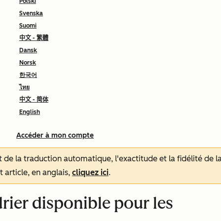
Polski
Svenska
Suomi
中文 - 繁體
Dansk
Norsk
한국어
ไทย
中文 - 简体
English
Accéder à mon compte
tat de la traduction automatique, l'exactitude et la fidélité de
 article, en anglais,
cliquez ici
.
ier disponible pour les