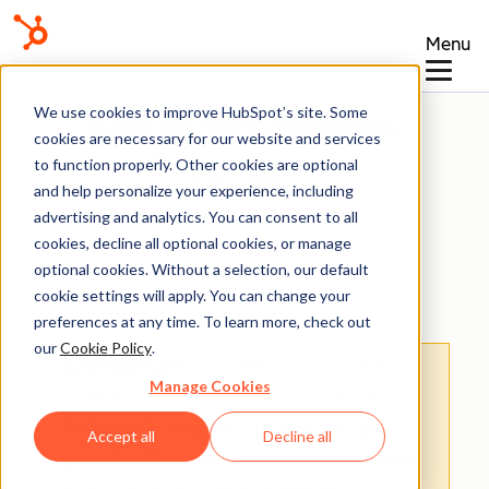
Menu
We use cookies to improve HubSpot’s site. Some
Base de connaissances
cookies are necessary for our website and services
to function properly. Other cookies are optional
and help personalize your experience, including
advertising and analytics. You can consent to all
cookies, decline all optional cookies, or manage
optional cookies. Without a selection, our default
Produits
cookie settings will apply. You can change your
preferences at any time. To learn more, check out
our
Cookie Policy
.
Avertissement
: cet article est le résultat de
Manage Cookies
la traduction automatique, l'exactitude et la
fidélité de la traduction ne sont donc pas
Accept all
Decline all
garanties.
Pour consulter la version originale