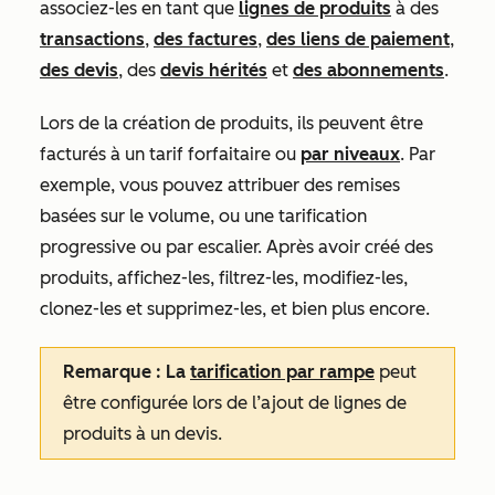
associez-les en tant que
lignes de produits
à des
transactions
,
des factures
,
des liens de paiement
,
des devis
, des
devis hérités
et
des abonnements
.
Lors de la création de produits, ils peuvent être
facturés à un tarif forfaitaire ou
par niveaux
. Par
exemple, vous pouvez attribuer des remises
basées sur le volume, ou une tarification
progressive ou par escalier. Après avoir créé des
produits, affichez-les, filtrez-les, modifiez-les,
clonez-les et supprimez-les, et bien plus encore.
Remarque : La
tarification par rampe
peut
être configurée lors de l’ajout de lignes de
produits à un devis.