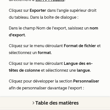
Cliquez sur
Exporter
dans l'angle supérieur droit
du tableau. Dans la boîte de dialogue :
Dans le champ
Nom de l'export
, saisissez un
nom
d'export
.
Cliquez sur le menu déroulant
Format de fichier
et
sélectionnez un
format
.
Cliquez sur le menu déroulant
Langue des en-
têtes de colonne
et sélectionnez une
langue
.
Cliquez pour développer la section
Personnaliser
afin de personnaliser davantage l'export :
Sous
Propriétés incluses dans l'export
, sélectionnez
Table des matières
les propriétés
à inclure dans l'export.