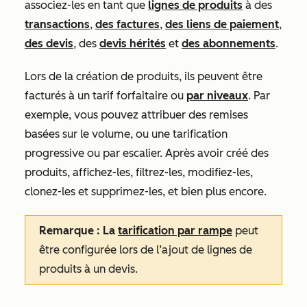
associez-les en tant que
lignes de produits
à des
transactions
,
des factures
,
des liens de paiement
,
des devis
, des
devis hérités
et
des abonnements
.
Lors de la création de produits, ils peuvent être
facturés à un tarif forfaitaire ou
par niveaux
. Par
exemple, vous pouvez attribuer des remises
basées sur le volume, ou une tarification
progressive ou par escalier. Après avoir créé des
produits, affichez-les, filtrez-les, modifiez-les,
clonez-les et supprimez-les, et bien plus encore.
Remarque : La
tarification par rampe
peut
être configurée lors de l’ajout de lignes de
produits à un devis.