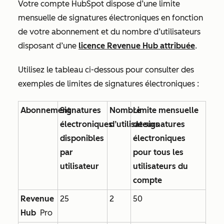
Votre compte HubSpot dispose d’une limite
mensuelle de signatures électroniques en fonction
de votre abonnement et du nombre d’utilisateurs
disposant d’une
licence
Revenue Hub
attribuée
.
Utilisez le tableau ci-dessous pour consulter des
exemples de limites de signatures électroniques :
Abonnement
Signatures
Nombre
Limite mensuelle
électroniques
d’utilisateurs
de signatures
disponibles
électroniques
par
pour tous les
utilisateur
utilisateurs du
compte
Revenue
25
2
50
Hub
Pro