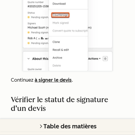
Continuez
à signer le devis
.
Vérifier le statut de signature
d’un devis
Dans votre compte HubSpot, cliquez sur
Plus
, puis
Table des matières
accédez à
Chiffre d'affaires
>
Devis
. Si l'option