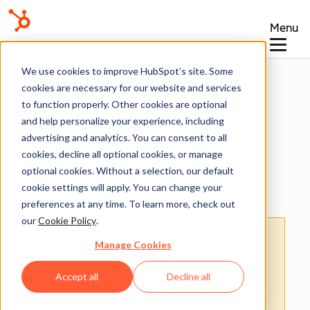
Menu
We use cookies to improve HubSpot’s site. Some
Base de connaissances
cookies are necessary for our website and services
to function properly. Other cookies are optional
and help personalize your experience, including
advertising and analytics. You can consent to all
cookies, decline all optional cookies, or manage
optional cookies. Without a selection, our default
Devis
cookie settings will apply. You can change your
preferences at any time. To learn more, check out
our
Cookie Policy
.
Avertissement
: cet article est le résultat de
Manage Cookies
la traduction automatique, l'exactitude et la
fidélité de la traduction ne sont donc pas
Accept all
Decline all
garanties.
Pour consulter la version originale