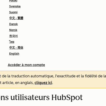
Polski
Svenska
Suomi
中文 - 繁體
Dansk
Norsk
한국어
ไทย
中文 - 简体
English
Accéder à mon compte
tat de la traduction automatique, l'exactitude et la fidélité de
 article, en anglais,
cliquez ici
.
ons utilisateurs HubSpot